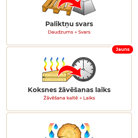
Paliktņu svars
Daudzums → Svars
Jauns
Koksnes žāvēšanas laiks
Žāvēšana kaltē → Laiks