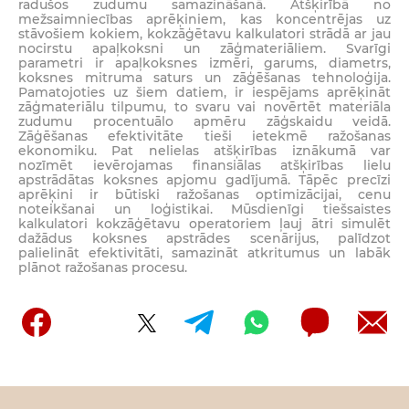
radušos zudumu samazināšanā. Atšķirībā no
mežsaimniecības aprēķiniem, kas koncentrējas uz
stāvošiem kokiem, kokzāģētavu kalkulatori strādā ar jau
nocirstu apaļkoksni un zāģmateriāliem. Svarīgi
parametri ir apaļkoksnes izmēri, garums, diametrs,
koksnes mitruma saturs un zāģēšanas tehnoloģija.
Pamatojoties uz šiem datiem, ir iespējams aprēķināt
zāģmateriālu tilpumu, to svaru vai novērtēt materiāla
zudumu procentuālo apmēru zāģskaidu veidā.
Zāģēšanas efektivitāte tieši ietekmē ražošanas
ekonomiku. Pat nelielas atšķirības iznākumā var
nozīmēt ievērojamas finansiālas atšķirības lielu
apstrādātas koksnes apjomu gadījumā. Tāpēc precīzi
aprēķini ir būtiski ražošanas optimizācijai, cenu
noteikšanai un loģistikai. Mūsdienīgi tiešsaistes
kalkulatori kokzāģētavu operatoriem ļauj ātri simulēt
dažādus koksnes apstrādes scenārijus, palīdzot
palielināt efektivitāti, samazināt atkritumus un labāk
plānot ražošanas procesu.