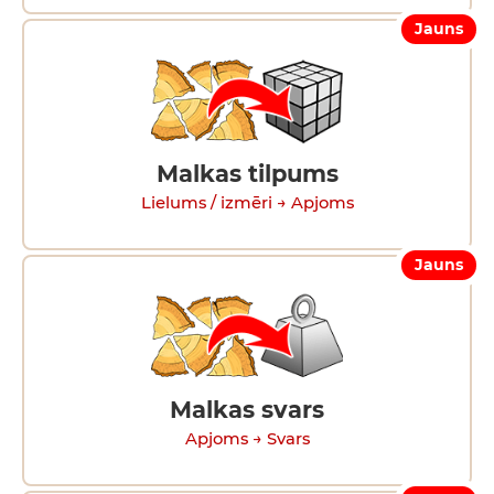
Jauns
Malkas tilpums
Lielums / izmēri → Apjoms
Jauns
Malkas svars
Apjoms → Svars