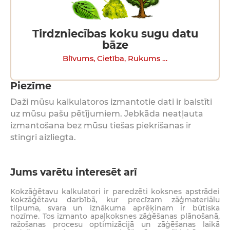
Tirdzniecības koku sugu datu
bāze
Blīvums, Cietība, Rukums …
Piezīme
Daži mūsu kalkulatoros izmantotie dati ir balstīti
uz mūsu pašu pētījumiem. Jebkāda neatļauta
izmantošana bez mūsu tiešas piekrišanas ir
stingri aizliegta.
Jums varētu interesēt arī
Kokzāģētavu kalkulatori ir paredzēti koksnes apstrādei
kokzāģētavu darbībā, kur precīzam zāģmateriālu
tilpuma, svara un iznākuma aprēķinam ir būtiska
nozīme. Tos izmanto apaļkoksnes zāģēšanas plānošanā,
ražošanas procesu optimizācijā un zāģēšanas laikā