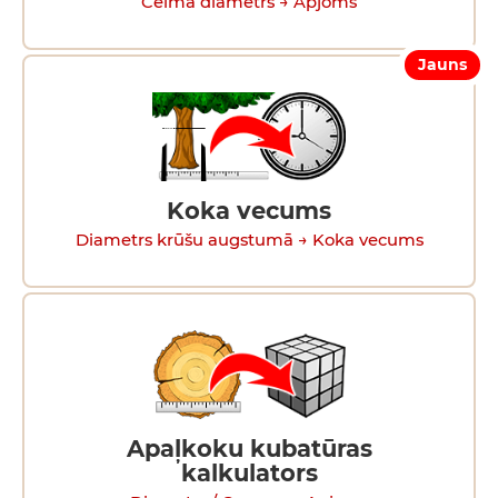
Celma diametrs → Apjoms
Jauns
Koka vecums
Diametrs krūšu augstumā → Koka vecums
Apaļkoku kubatūras
kalkulators