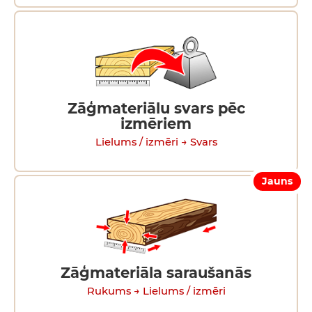
Zāģmateriālu svars pēc
izmēriem
Lielums / izmēri → Svars
Jauns
Zāģmateriāla saraušanās
Rukums → Lielums / izmēri