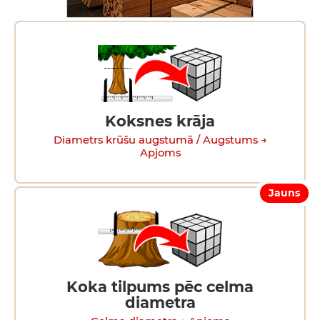
Koksnes krāja
Diametrs krūšu augstumā / Augstums →
Apjoms
Jauns
Koka tilpums pēc celma
diametra