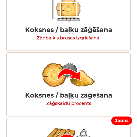
Koksnes / baļķu zāģēšana
Zāģbaļķis brusas izgriešanai
Koksnes / baļķu zāģēšana
Zāģskaidu procents
Jauns