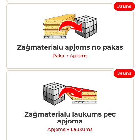
Jauns
Zāģmateriālu apjoms no pakas
Paka → Apjoms
Jauns
Zāģmateriālu laukums pēc
apjoma
Apjoms → Laukums