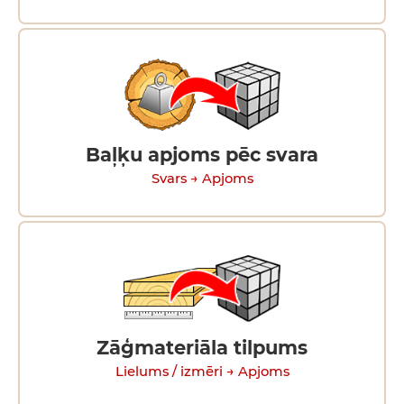
Baļķu apjoms pēc svara
Svars → Apjoms
Zāģmateriāla tilpums
Lielums / izmēri → Apjoms