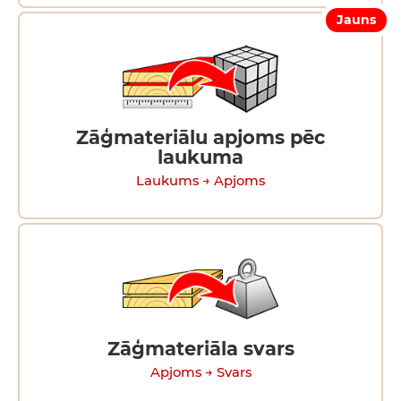
Jauns
Zāģmateriālu apjoms pēc
laukuma
Laukums → Apjoms
Zāģmateriāla svars
Apjoms → Svars