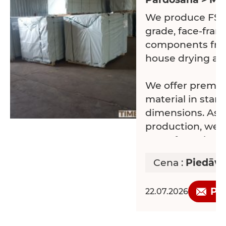
We produce FSC-
grade, face-fra
components from 
house drying and
We offer premiu
material in sta
dimensions. As 
production, we a
manufacturing of
furniture compo
Cena :
Piedāvā
furniture indust
new long-term p
Pi
22.07.2026