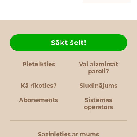
Sākt šeit!
Pieteikties
Vai aizmirsāt
paroli?
Kā rīkoties?
Sludinājums
Abonements
Sistēmas
operators
Sazinieties ar mums