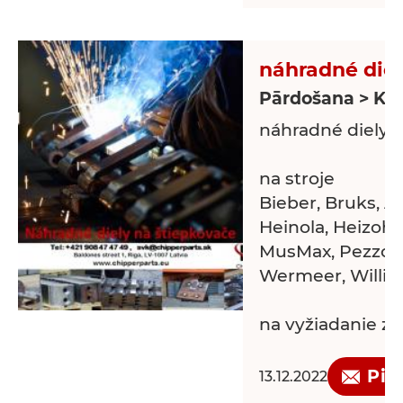
náhradné diel
Pārdošana > Kok
náhradné diely n
na stroje
Bieber, Bruks, A
Heinola, Heizoha
MusMax, Pezzolat
Wermeer, Willib
na vyžiadanie z
miroslav.kollar@
Pie
13.12.2022