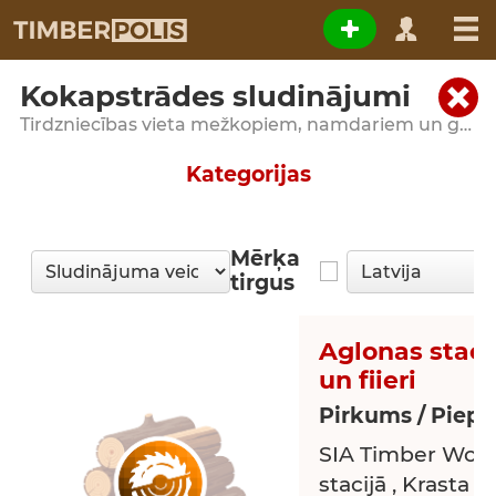
Kokapstrādes sludinājumi
Tirdzniecības vieta mežkopiem, namdariem un galdniekiem
Kategorijas
Mērķa
tirgus
Aglonas staci
un fiieri
Pirkums / Piepr
SIA Timber Wolf
stacijā , Krasta i