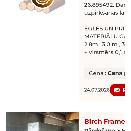
26.895492. Darb
uzpirkšanas lau
EGLES UN PRIE
MATERIĀLU GAR
2,8m , 3,0 m , 3,
+ virsmērs 0,1 m
kravu pieņemša
Cena :
Cena pē
obligāti saskaņo
sazvanoties darba
Pi
24.07.2026
Samaksa 5-10 dar
28007665
Birch Frame /
Pārdošana > Mēb