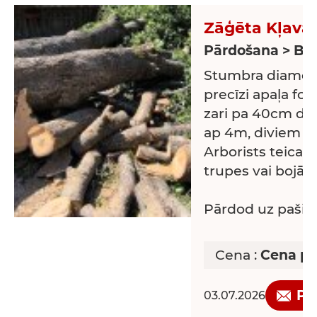
Zāģēta Kļava
Pārdošana > Baļ
Stumbra diamet
precīzi apaļa fo
zari pa 40cm di
ap 4m, diviem a
Arborists teica, 
trupes vai bojā
Pārdod uz pašiz
Cena :
Cena pē
Pi
03.07.2026