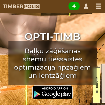
OPTI-TIMB
Baļķu zāģēšanas
shēmu tiešsaistes
optimizācija ripzāģiem
un lentzāģiem