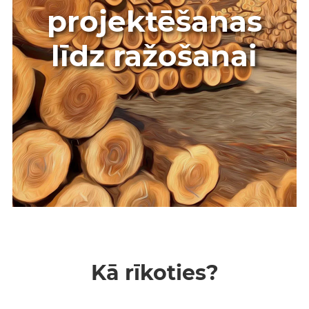
projektēšanas
līdz ražošanai
Kā rīkoties?