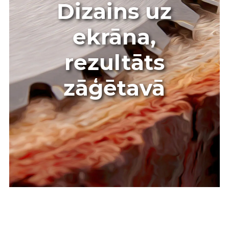
Dizains uz
ekrāna,
rezultāts
zāģētavā