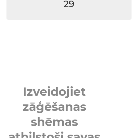
29
Izveidojiet
zāģēšanas
shēmas
atbilstoši savas