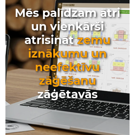
Mēs palīdzam ātri
un vienkārši
atrisināt
zemu
iznākumu un
neefektīvu
zāģēšanu
zāģētavās