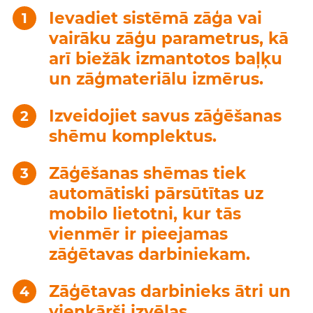
Ievadiet sistēmā zāģa vai
vairāku zāģu parametrus, kā
arī biežāk izmantotos baļķu
un zāģmateriālu izmērus.
Izveidojiet savus zāģēšanas
shēmu komplektus.
Zāģēšanas shēmas tiek
automātiski pārsūtītas uz
mobilo lietotni, kur tās
vienmēr ir pieejamas
zāģētavas darbiniekam.
Zāģētavas darbinieks ātri un
vienkārši izvēlas