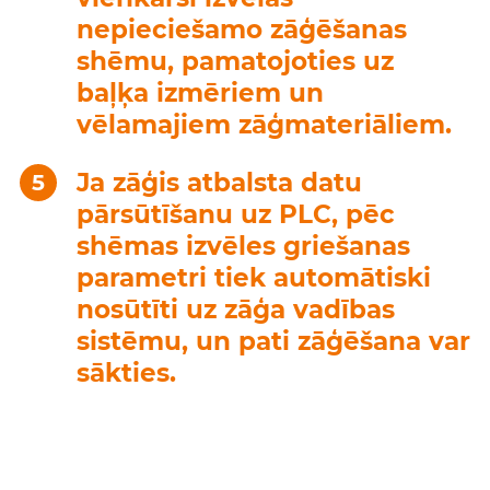
nepieciešamo zāģēšanas
shēmu, pamatojoties uz
baļķa izmēriem un
vēlamajiem zāģmateriāliem.
Ja zāģis atbalsta datu
pārsūtīšanu uz PLC, pēc
shēmas izvēles griešanas
parametri tiek automātiski
nosūtīti uz zāģa vadības
sistēmu, un pati zāģēšana var
sākties.