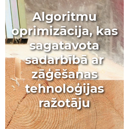
Algoritmu
oprimizācija, kas
sagatavota
sadarbībā ar
zāģēšanas
tehnoloģijas
ražotāju