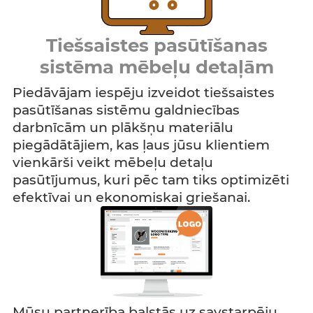
Tiešsaistes pasūtīšanas
sistēma mēbeļu detaļām
Piedāvājam iespēju izveidot tiešsaistes
pasūtīšanas sistēmu galdniecības
darbnīcām un plākšņu materiālu
piegādātājiem, kas ļaus jūsu klientiem
vienkārši veikt mēbeļu detaļu
pasūtījumus, kuri pēc tam tiks optimizēti
efektīvai un ekonomiskai griešanai.
Mūsu partnerība balstās uz savstarpēju