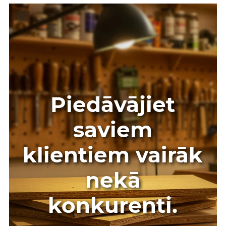
Piedāvājiet
saviem
klientiem vairāk
nekā
konkurenti.