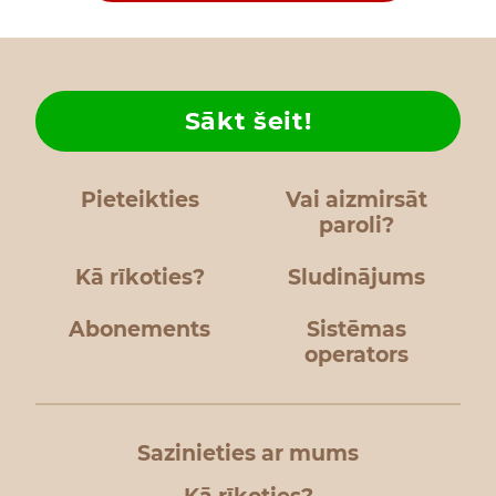
Sākt šeit!
Pieteikties
Vai aizmirsāt
paroli?
Kā rīkoties?
Sludinājums
Abonements
Sistēmas
operators
Sazinieties ar mums