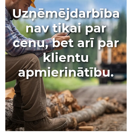
Uzņēmējdarbība
nav tikai par
cenu, bet arī par
klientu
apmierinātību.