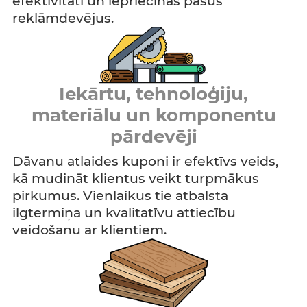
efektivitāti un iepriecinās pašus
reklāmdevējus.
Iekārtu, tehnoloģiju,
materiālu un komponentu
pārdevēji
Dāvanu atlaides kuponi ir efektīvs veids,
kā mudināt klientus veikt turpmākus
pirkumus. Vienlaikus tie atbalsta
ilgtermiņa un kvalitatīvu attiecību
veidošanu ar klientiem.