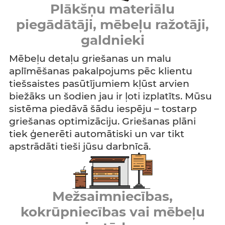
Plākšņu materiālu
piegādātāji, mēbeļu ražotāji,
galdnieki
Mēbeļu detaļu griešanas un malu
aplīmēšanas pakalpojums pēc klientu
tiešsaistes pasūtījumiem kļūst arvien
biežāks un šodien jau ir ļoti izplatīts. Mūsu
sistēma piedāvā šādu iespēju – tostarp
griešanas optimizāciju. Griešanas plāni
tiek ģenerēti automātiski un var tikt
apstrādāti tieši jūsu darbnīcā.
Mežsaimniecības,
kokrūpniecības vai mēbeļu