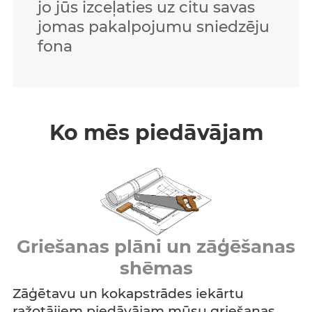
jo jūs izceļaties uz citu savas
jomas pakalpojumu sniedzēju
fona
Ko mēs piedāvājam
Griešanas plāni un zāģēšanas
shēmas
Zāģētavu un kokapstrādes iekārtu
ražotājiem piedāvājam mūsu griešanas