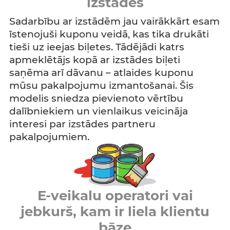
izstādes
Sadarbību ar izstādēm jau vairākkārt esam
īstenojuši kuponu veidā, kas tika drukāti
tieši uz ieejas biļetes. Tādējādi katrs
apmeklētājs kopā ar izstādes biļeti
saņēma arī dāvanu – atlaides kuponu
mūsu pakalpojumu izmantošanai. Šis
modelis sniedza pievienoto vērtību
dalībniekiem un vienlaikus veicināja
interesi par izstādes partneru
pakalpojumiem.
E-veikalu operatori vai
jebkurš, kam ir liela klientu
bāze