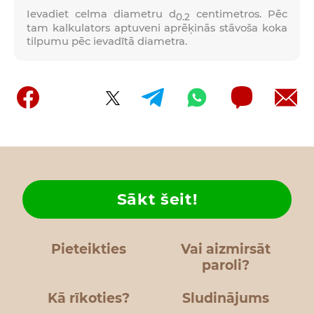
Ievadiet celma diametru d
centimetros. Pēc
0.2
tam kalkulators aptuveni aprēķinās stāvoša koka
tilpumu pēc ievadītā diametra.
Sākt šeit!
Pieteikties
Vai aizmirsāt
paroli?
Kā rīkoties?
Sludinājums