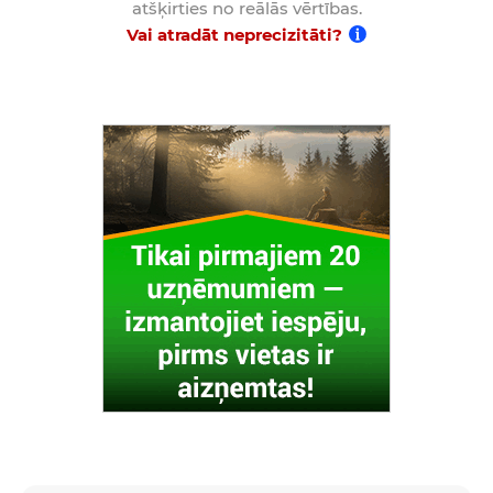
atšķirties no reālās vērtības.
Vai atradāt neprecizitāti?