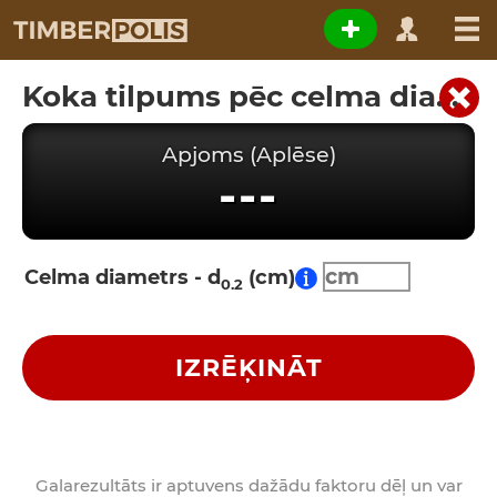
Koka tilpums pēc celma diametra
Apjoms (Aplēse)
---
Celma diametrs - d
(cm)
0.2
IZRĒĶINĀT
Galarezultāts ir aptuvens dažādu faktoru dēļ un var