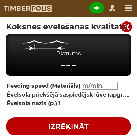
Koksnes ēvelēšanas kvalitāte
Platums
---
Feeding speed (Materiāls)
Ēvelsola priekšējā saspiedējskrūve (apgr./min)
Ēvelsola nazis (p.)
IZRĒĶINĀT