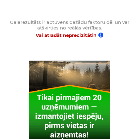
Galarezultāts ir aptuvens dažādu faktoru dēļ un var
atšķirties no reālās vērtības.
Vai atradāt neprecizitāti?