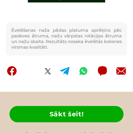
Ēvelēšanas naža pēdas platuma aprēķins pēc
padeves ātruma, nažu vārpstas rotācijas ātruma
un nažu skaita. Rezultāts nosaka ēvelētās koksnes
virsmas kvalitāti.
Sākt šeit!