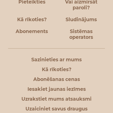
Pieteikties
Vai aizmirsāt
paroli?
Kā rīkoties?
Sludinājums
Abonements
Sistēmas
operators
Sazinieties ar mums
Kā rīkoties?
Abonēšanas cenas
Iesakiet jaunas iezīmes
Uzrakstiet mums atsauksmi
Uzaiciniet savus draugus