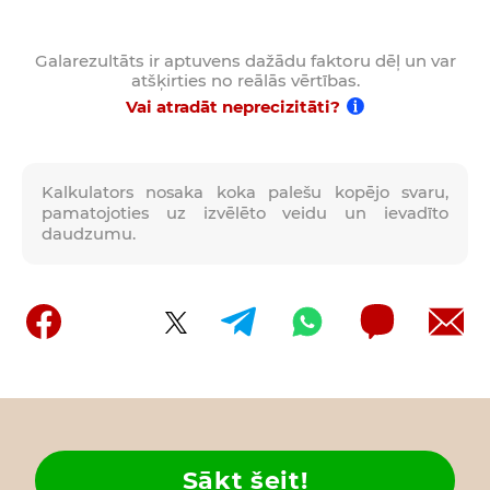
Galarezultāts ir aptuvens dažādu faktoru dēļ un var
atšķirties no reālās vērtības.
Vai atradāt neprecizitāti?
Kalkulators nosaka koka palešu kopējo svaru,
pamatojoties uz izvēlēto veidu un ievadīto
daudzumu.
Sākt šeit!