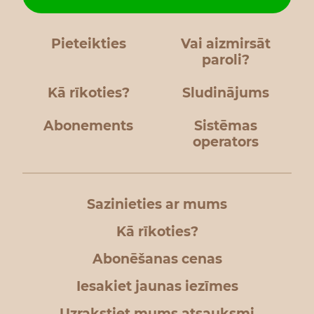
Pieteikties
Vai aizmirsāt
paroli?
Kā rīkoties?
Sludinājums
Abonements
Sistēmas
operators
Sazinieties ar mums
Kā rīkoties?
Abonēšanas cenas
Iesakiet jaunas iezīmes
Uzrakstiet mums atsauksmi