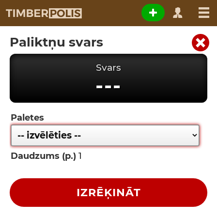
Paliktņu svars
Svars
---
Paletes
Daudzums (p.)
IZRĒĶINĀT