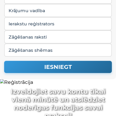
Krājumu vadība
Ierakstu reģistrators
Zāģēšanas raksti
Zāģēšanas shēmas
IESNIEGT
Izveidojiet savu kontu tikai
vienā minūtē un atslēdziet
noderīgas funkcijas savai
praksei!