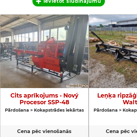
Ievietot sludinājumu
Cits aprīkojums - Nový
Leņķa ripzāģi
Procesor SSP-48
Walt
Pārdošana > Kokapstrādes iekārtas
Pārdošana > Kokaps
Cena pēc vienošanās
Cena pēc v