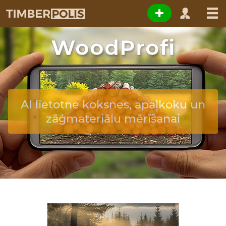
WoodProfi
AI lietotne koksnes, apaļkoku un
zāģmateriālu mērīšanai