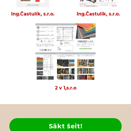
Ing.Častulík, s.r.o.
Ing.Častulík, s.r.o.
2 v 1,s.r.o
Sākt šeit!