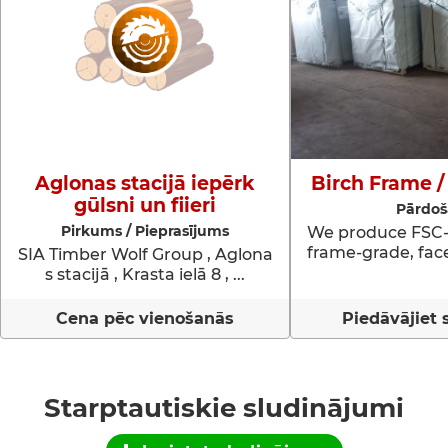
Aglonas stacijā iepērk
Birch Frame /
gūlsni un fiieri
Pārdo
Pirkums / Pieprasījums
We produce FSC-c
frame-grade, face
SIA Timber Wolf Group , Aglona
s stacijā , Krasta ielā 8 , ...
Cena pēc vienošanās
Piedāvājiet
Starptautiskie sludinājumi