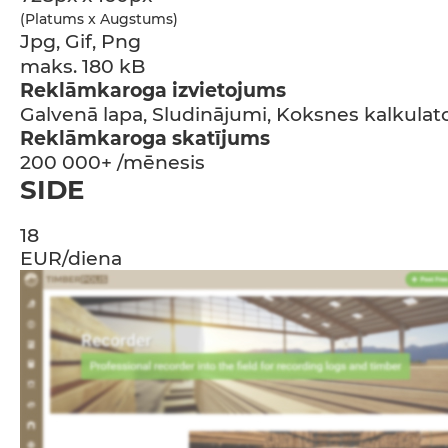
(Platums x Augstums)
Jpg, Gif, Png
maks. 180 kB
Reklāmkaroga izvietojums
Galvenā lapa, Sludinājumi, Koksnes kalkulator
Reklāmkaroga skatījums
200 000+ /mēnesis
SIDE
18
EUR/diena