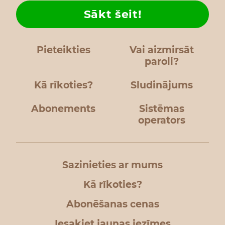
Sākt šeit!
Pieteikties
Vai aizmirsāt
paroli?
Kā rīkoties?
Sludinājums
Abonements
Sistēmas
operators
Sazinieties ar mums
Kā rīkoties?
Abonēšanas cenas
Iesakiet jaunas iezīmes