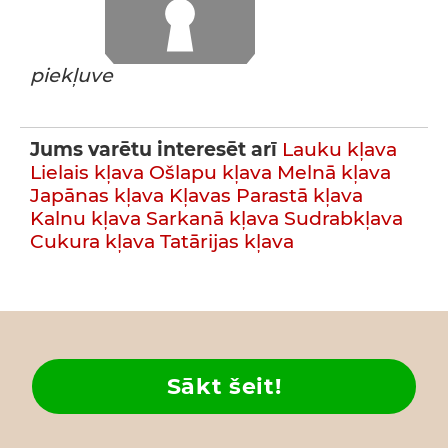
piekļuve
Jums varētu interesēt arī
Lauku kļava
Lielais kļava
Ošlapu kļava
Melnā kļava
Japānas kļava
Kļavas
Parastā kļava
Kalnu kļava
Sarkanā kļava
Sudrabkļava
Cukura kļava
Tatārijas kļava
Sākt šeit!