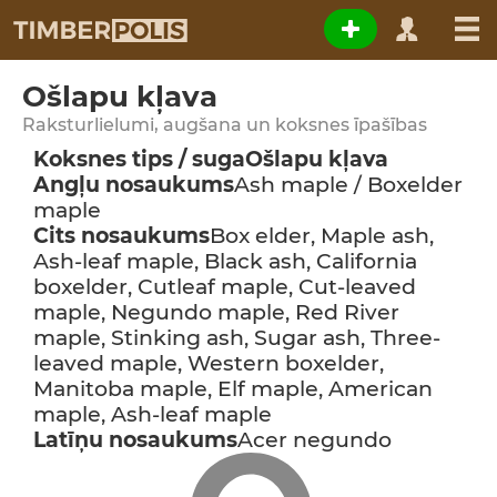
Ošlapu kļava
Raksturlielumi, augšana un koksnes īpašības
Koksnes tips / suga
Ošlapu kļava
Angļu nosaukums
Ash maple / Boxelder
maple
Cits nosaukums
Box elder, Maple ash,
Ash-leaf maple, Black ash, California
boxelder, Cutleaf maple, Cut-leaved
maple, Negundo maple, Red River
maple, Stinking ash, Sugar ash, Three-
leaved maple, Western boxelder,
Manitoba maple, Elf maple, American
maple, Ash-leaf maple
Latīņu nosaukums
Acer negundo