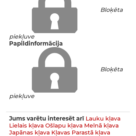
Bloķēta
piekļuve
Papildinformācija
Bloķēta
piekļuve
Jums varētu interesēt arī
Lauku kļava
Lielais kļava
Ošlapu kļava
Melnā kļava
Japānas kļava
Kļavas
Parastā kļava