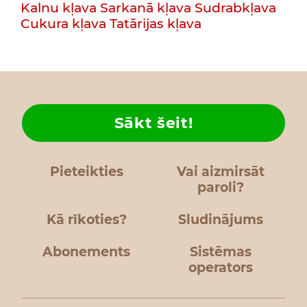
Kalnu kļava
Sarkanā kļava
Sudrabkļava
Cukura kļava
Tatārijas kļava
Sākt šeit!
Pieteikties
Vai aizmirsāt
paroli?
Kā rīkoties?
Sludinājums
Abonements
Sistēmas
operators