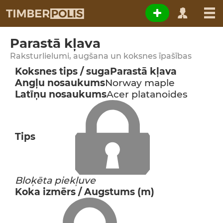
Parastā kļava
Raksturlielumi, augšana un koksnes īpašības
Koksnes tips / suga
Parastā kļava
Angļu nosaukums
Norway maple
Latīņu nosaukums
Acer platanoides
Tips
Bloķēta piekļuve
Koka izmērs / Augstums (m)