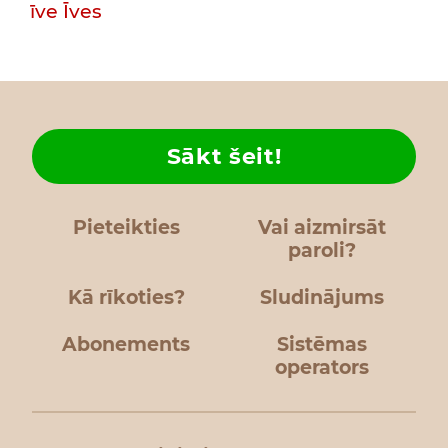
īve
Īves
Sākt šeit!
Pieteikties
Vai aizmirsāt
paroli?
Kā rīkoties?
Sludinājums
Abonements
Sistēmas
operators