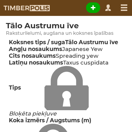
Tālo Austrumu īve
Raksturlielumi, augšana un koksnes īpašības
Koksnes tips / suga
Tālo Austrumu īve
Angļu nosaukums
Japanese Yew
Cits nosaukums
Spreading yew
Latīņu nosaukums
Taxus cuspidata
Tips
Bloķēta piekļuve
Koka izmērs / Augstums (m)