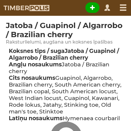
Jatoba / Guapinol / Algarrobo
/ Brazilian cherry
Raksturlielumi, augšana un koksnes īpašības
Koksnes tips / suga
Jatoba / Guapinol /
Algarrobo / Brazilian cherry
Angļu nosaukums
Jatoba / Brazilian
cherry
Cits nosaukums
Guapinol, Algarrobo,
Brazilian cherry, South American cherry,
Brazilian copal, South American locust,
West Indian locust, Cuapinol, Kawanari,
Rode lokus, Jatahy, Stinking toe, Old
man's toe, Stinktoe
Latīņu nosaukums
Hymenaea courbaril