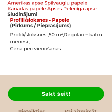
Amerikas apse
Spilvaugļu papele
Kanādas papele
Apses
Pelēcīgā apse
Sludinājumi
Profili/sloksnes - Papele
(Pirkums / Pieprasījums)
Profili/sloksnes ,50 m³,Regulāri – katru
mēnesi ,
Cena pēc vienošanās
Sākt šeit!
Pieteikties
Vai aizmirsāt