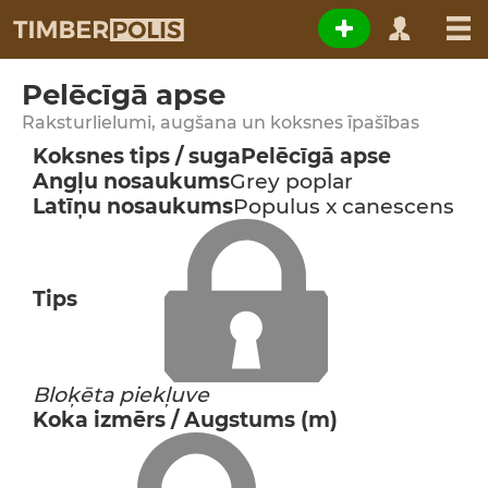
Pelēcīgā apse
Raksturlielumi, augšana un koksnes īpašības
Koksnes tips / suga
Pelēcīgā apse
Angļu nosaukums
Grey poplar
Latīņu nosaukums
Populus x canescens
Tips
Bloķēta piekļuve
Koka izmērs / Augstums (m)