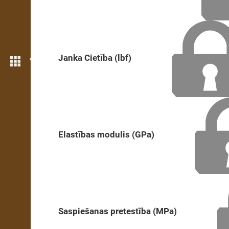
Janka Cietība (lbf)
Vairāk iezīmju
Elastības modulis (GPa)
Saspiešanas pretestība (MPa)