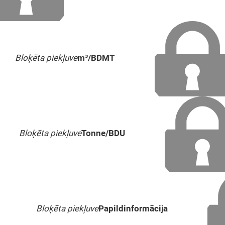
Bloķēta piekļuve
m³/BDMT
Bloķēta piekļuve
Tonne/BDU
Bloķēta piekļuve
Papildinformācija