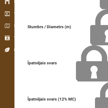
Krājumu vadība
Video telpa
Katalogi / Brošūras
Stumbrs / Diametrs (m)
Vārdnīca
Koku sugas
Īpatnējais svars
Īpatnējais svars (12% MC)