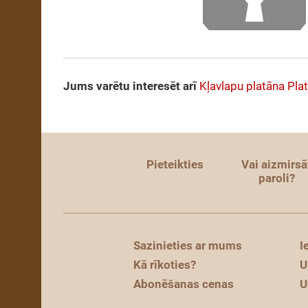
Jums varētu interesēt arī
Kļavlapu platāna
Pla
Pieteikties
Vai aizmirsā
paroli?
Sazinieties ar mums
I
Kā rīkoties?
U
Abonēšanas cenas
U