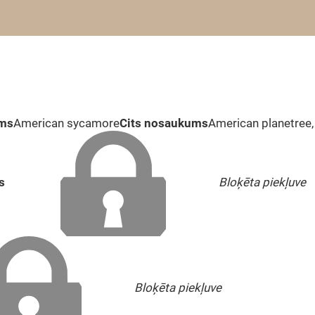
ums
American sycamore
Cits nosaukums
American planetree,
s
Bloķēta piekļuve
Bloķēta piekļuve