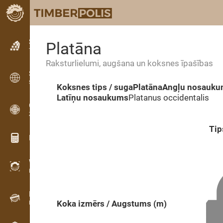
Sludinājumi
Platāna
Teksta sludinājumi
Raksturlielumi, augšana un koksnes īpašības
Sludinājumi
Starptautiskie sludinājumi
Koksnes tips / suga
Platāna
Angļu nosauk
Latīņu nosaukums
Platanus occidentalis
OPTI-TIMB
Zāģēšanas shēmas
Tip
Koksnes kalkulatori
WoodProfi
Koksnes tilpums ar AI
Datu reģistrators
Koka izmērs / Augstums (m)
Koksnes uzskaite uz vietas