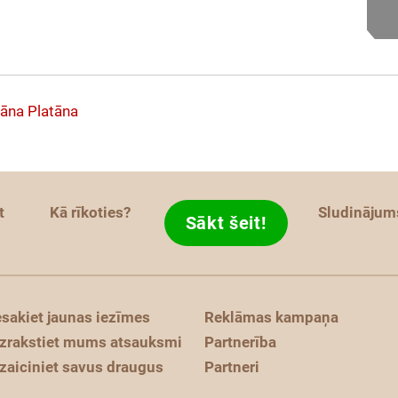
tāna
Platāna
t
Kā rīkoties?
Sludinājum
Sākt šeit!
esakiet jaunas iezīmes
Reklāmas kampaņa
zrakstiet mums atsauksmi
Partnerība
zaiciniet savus draugus
Partneri