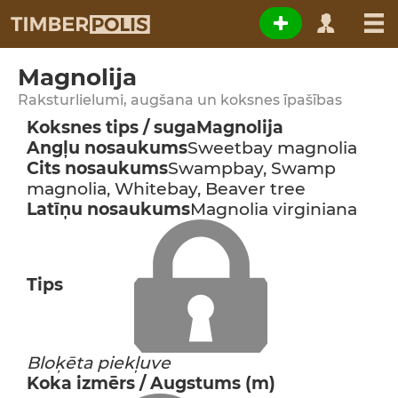
Magnolija
Raksturlielumi, augšana un koksnes īpašības
Koksnes tips / suga
Magnolija
Angļu nosaukums
Sweetbay magnolia
Cits nosaukums
Swampbay, Swamp
magnolia, Whitebay, Beaver tree
Latīņu nosaukums
Magnolia virginiana
Tips
Bloķēta piekļuve
Koka izmērs / Augstums (m)