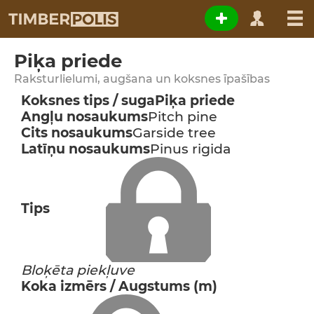
Piķa priede
Raksturlielumi, augšana un koksnes īpašības
Koksnes tips / suga
Piķa priede
Angļu nosaukums
Pitch pine
Cits nosaukums
Garside tree
Latīņu nosaukums
Pinus rigida
Tips
Bloķēta piekļuve
Koka izmērs / Augstums (m)