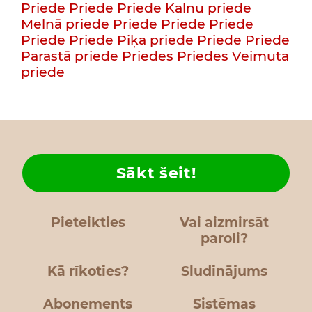
Priede
Priede
Priede
Kalnu priede
Melnā priede
Priede
Priede
Priede
Priede
Priede
Piķa priede
Priede
Priede
Parastā priede
Priedes
Priedes
Veimuta
priede
Sākt šeit!
Pieteikties
Vai aizmirsāt
paroli?
Kā rīkoties?
Sludinājums
Abonements
Sistēmas