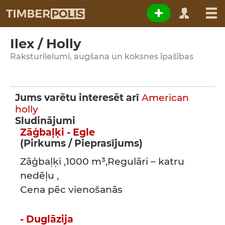
Ilex / Holly
Raksturlielumi, augšana un koksnes īpašības
Jums varētu interesēt arī
American
holly
Sludinājumi
Zāģbaļķi - Egle
(Pirkums / Pieprasījums)
Zāģbaļķi ,1000 m³,Regulāri – katru
nedēļu ,
Cena pēc vienošanās
- Duglāzija