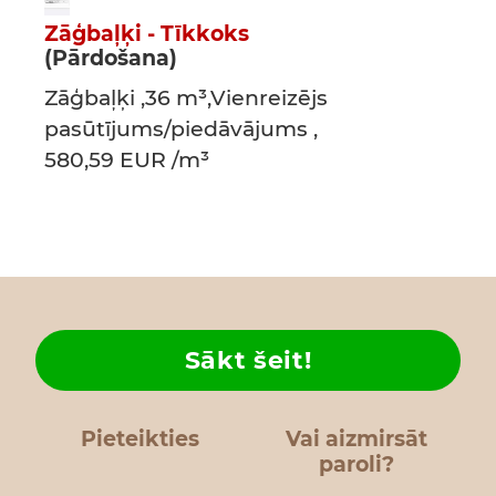
Zāģbaļķi - Tīkkoks
(Pārdošana)
Zāģbaļķi ,36 m³,Vienreizējs
pasūtījums/piedāvājums ,
580,59 EUR /m³
Sākt šeit!
Pieteikties
Vai aizmirsāt
paroli?