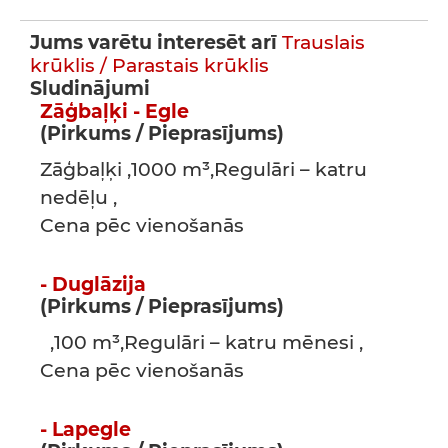
Jums varētu interesēt arī
Trauslais
krūklis / Parastais krūklis
Sludinājumi
Zāģbaļķi - Egle
(Pirkums / Pieprasījums)
Zāģbaļķi ,1000 m³,Regulāri – katru
nedēļu ,
Cena pēc vienošanās
- Duglāzija
(Pirkums / Pieprasījums)
,100 m³,Regulāri – katru mēnesi ,
Cena pēc vienošanās
- Lapegle