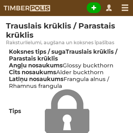
Trauslais krūklis / Parastais
krūklis
Raksturlielumi, augšana un koksnes īpašības
Koksnes tips / suga
Trauslais krūklis /
Parastais krūklis
Angļu nosaukums
Glossy buckthorn
Cits nosaukums
Alder buckthorn
Latīņu nosaukums
Frangula alnus /
Rhamnus frangula
Tips