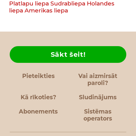
Platlapu liepa
Sudrabliepa
Holandes
liepa
Amerikas liepa
Sākt šeit!
Pieteikties
Vai aizmirsāt
paroli?
Kā rīkoties?
Sludinājums
Abonements
Sistēmas
operators