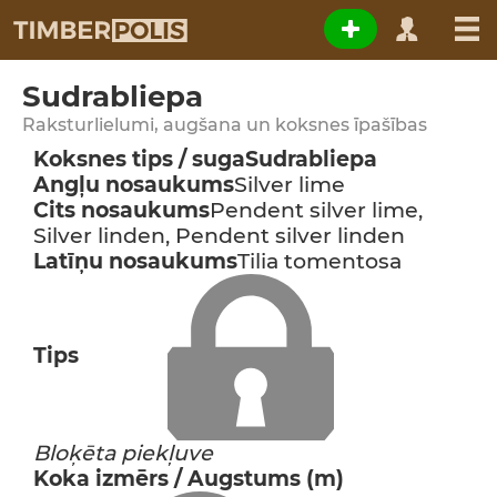
Sudrabliepa
Raksturlielumi, augšana un koksnes īpašības
Koksnes tips / suga
Sudrabliepa
Angļu nosaukums
Silver lime
Cits nosaukums
Pendent silver lime,
Silver linden, Pendent silver linden
Latīņu nosaukums
Tilia tomentosa
Tips
Bloķēta piekļuve
Koka izmērs / Augstums (m)