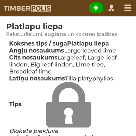
Platlapu liepa
Raksturlielumi, augšana un koksnes īpašības
Koksnes tips / suga
Platlapu liepa
Angļu nosaukums
Large leaved lime
Cits nosaukums
Largeleaf, Large-leaf
linden, Big-leaf linden, Lime tree,
Broadleaf lime
Latīņu nosaukums
Tilia platyphyllos
Tips
Bloķēta piekļuve