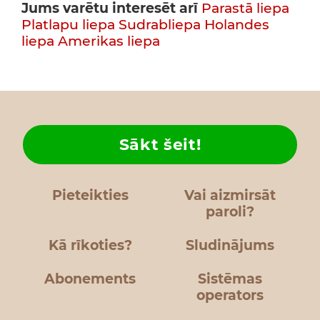
Jums varētu interesēt arī
Parastā liepa
Platlapu liepa
Sudrabliepa
Holandes
liepa
Amerikas liepa
Sākt šeit!
Pieteikties
Vai aizmirsāt
paroli?
Kā rīkoties?
Sludinājums
Abonements
Sistēmas
operators