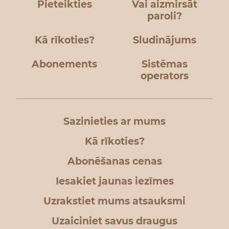
Pieteikties
Vai aizmirsāt
paroli?
Kā rīkoties?
Sludinājums
Abonements
Sistēmas
operators
Sazinieties ar mums
Kā rīkoties?
Abonēšanas cenas
Iesakiet jaunas iezīmes
Uzrakstiet mums atsauksmi
Uzaiciniet savus draugus