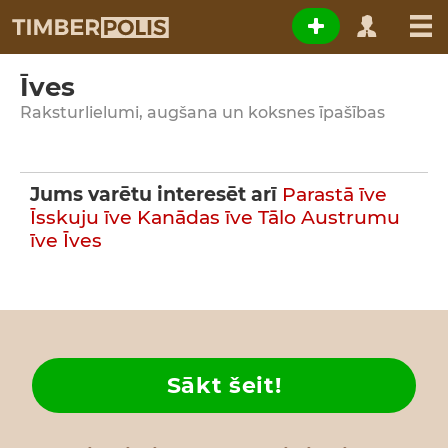
Īves
Raksturlielumi, augšana un koksnes īpašības
Jums varētu interesēt arī
Parastā īve
Īsskuju īve
Kanādas īve
Tālo Austrumu
īve
Īves
Sākt šeit!