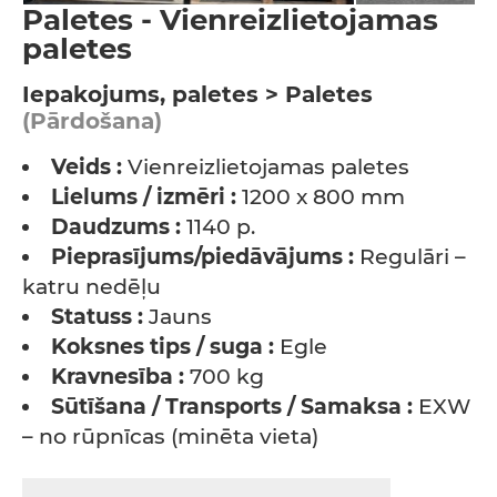
Paletes - Vienreizlietojamas
paletes
Iepakojums, paletes > Paletes
(Pārdošana)
Veids :
Vienreizlietojamas paletes
Lielums / izmēri :
1200 x 800 mm
Daudzums :
1140 p.
Pieprasījums/piedāvājums :
Regulāri –
katru nedēļu
Statuss :
Jauns
Koksnes tips / suga :
Egle
Kravnesība :
700 kg
Sūtīšana / Transports / Samaksa :
EXW
– no rūpnīcas (minēta vieta)