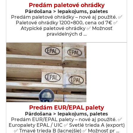
Predám paletové ohrádky
Pārdošana > Iepakojums, paletes
Predám paletové ohrádky – nové aj použité. ✅
Paletové ohrádky 1200×800, cena od 7€ ✅
Atypické paletové ohrádky ✅ Možnosť
pravidelných d …
Predám EUR/EPAL palety
Pārdošana > Iepakojums, paletes
Predám EUR/EPAL palety – nové aj použité. ✅
Europalety EPAL / UIC ✅ Svetlé trieda A (export)
✅ Tmavé trieda B (lacnejšie) ✅ Možnosť pr …