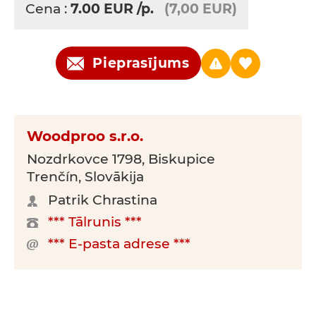
Cena :
7.00
EUR
/p.
(7,00 EUR)
Pieprasījums
Woodproo s.r.o.
Nozdrkovce 1798, Biskupice
Trenčín, Slovākija
Patrik Chrastina
*** Tālrunis ***
*** E-pasta adrese ***