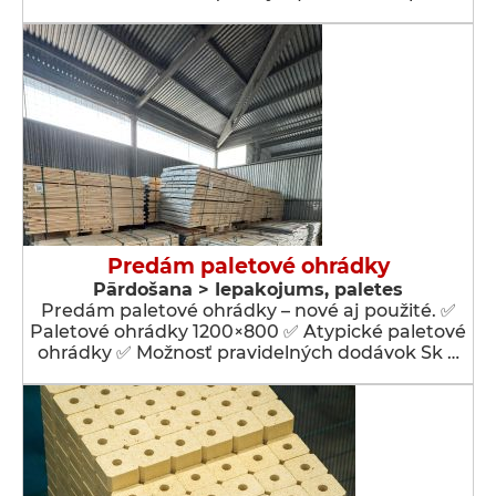
Predám paletové ohrádky
Pārdošana > Iepakojums, paletes
Predám paletové ohrádky – nové aj použité. ✅
Paletové ohrádky 1200×800 ✅ Atypické paletové
ohrádky ✅ Možnosť pravidelných dodávok Sk …