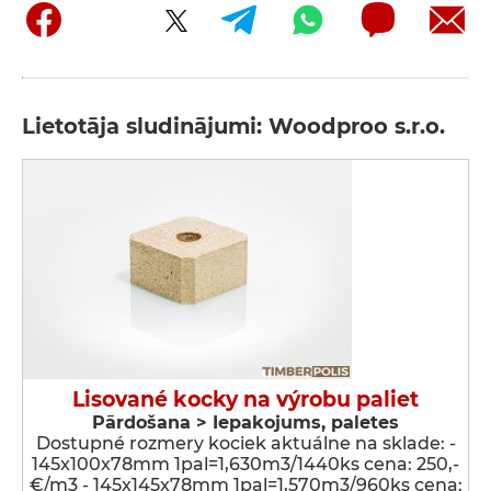
Lietotāja sludinājumi: Woodproo s.r.o.
Lisované kocky na výrobu paliet
Pārdošana > Iepakojums, paletes
Dostupné rozmery kociek aktuálne na sklade: -
145x100x78mm 1pal=1,630m3/1440ks cena: 250,-
€/m3 - 145x145x78mm 1pal=1,570m3/960ks cena: