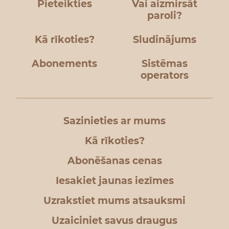
Pieteikties
Vai aizmirsāt
paroli?
Kā rīkoties?
Sludinājums
Abonements
Sistēmas
operators
Sazinieties ar mums
Kā rīkoties?
Abonēšanas cenas
Iesakiet jaunas iezīmes
Uzrakstiet mums atsauksmi
Uzaiciniet savus draugus