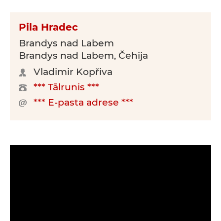
Pila Hradec
Brandys nad Labem
Brandys nad Labem, Čehija
Vladimir Kopřiva
*** Tālrunis ***
*** E-pasta adrese ***