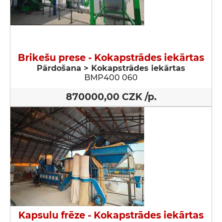
Brikešu prese - Kokapstrādes iekārtas
Pārdošana > Kokapstrādes iekārtas
BMP400 060
870000,00 CZK /p.
Kapsulu frēze - Kokapstrādes iekārtas