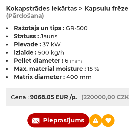
Kokapstrādes iekārtas > Kapsulu frēze
(Pārdošana)
Ražotājs un tips :
GR-500
Statuss :
Jauns
Pievade :
37 kW
Izlaide :
500 kg/h
Pellet diameter :
6 mm
Max. material moisture :
15 %
Matrix diameter :
400 mm
Cena :
9068.05
EUR
/p.
(220000,00 CZK)
Pieprasījums