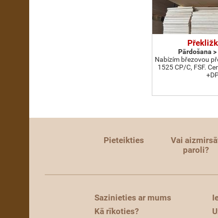
Překližk
Pārdošana > 
Nabízím březovou př
1525 CP/C, FSF. Cen
+D
Pieteikties
Vai aizmirsā
paroli?
Sazinieties ar mums
I
Kā rīkoties?
U