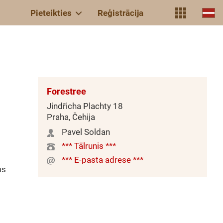
Pieteikties
Reģistrācija
Forestree
Jindřicha Plachty 18
Praha, Čehija
Pavel Soldan
*** Tālrunis ***
*** E-pasta adrese ***
ms