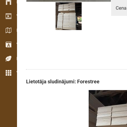
Krājumu vadība
Cena
Video telpa
Katalogi / Brošūras
Vārdnīca
Koku sugas
Vairāk iezīmju
Lietotāja sludinājumi: Forestree