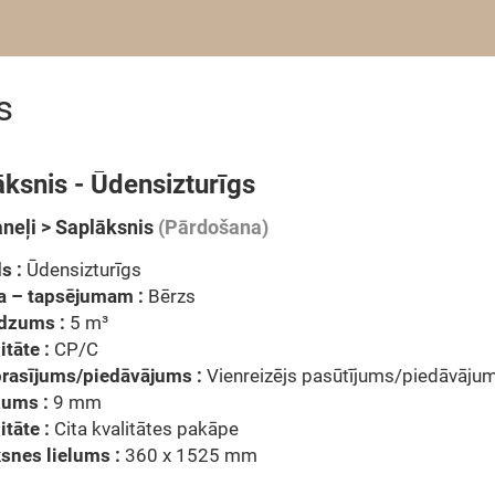
s
ksnis - Ūdensizturīgs
aneļi > Saplāksnis
(Pārdošana)
s :
Ūdensizturīgs
a – tapsējumam :
Bērzs
dzums :
5 m³
itāte :
CP/C
prasījums/piedāvājums :
Vienreizējs pasūtījums/piedāvāju
zums :
9 mm
itāte :
Cita kvalitātes pakāpe
snes lielums :
360 x 1525 mm