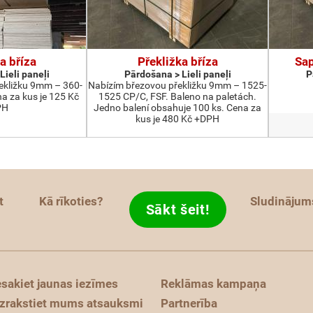
a bříza
Překližka bříza
Sap
Lieli paneļi
Pārdošana > Lieli paneļi
P
ekližku 9mm – 360-
Nabízím březovou překližku 9mm – 1525-
a za kus je 125 Kč
1525 CP/C, FSF. Baleno na paletách.
PH
Jedno balení obsahuje 100 ks. Cena za
kus je 480 Kč +DPH
t
Kā rīkoties?
Sludinājum
Sākt šeit!
esakiet jaunas iezīmes
Reklāmas kampaņa
zrakstiet mums atsauksmi
Partnerība