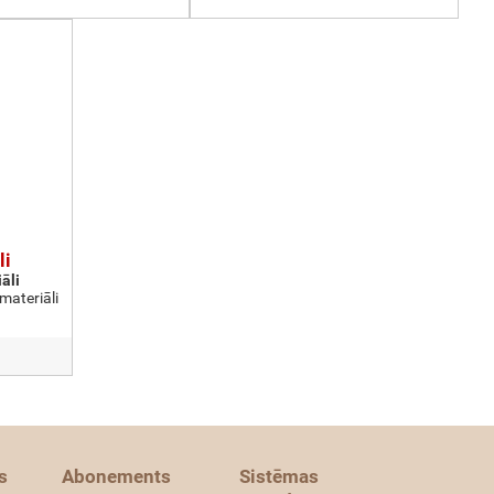
li
āli
materiāli
s
Abonements
Sistēmas