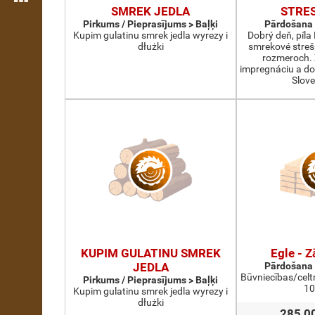
SMREK JEDLA
STRE
Pirkums / Pieprasījums > Baļķi
Pārdošana 
Kupim gulatinu smrek jedla wyrezy i
Dobrý deň, píl
dłużki
smrekové streš
rozmeroch.
impregnáciu a do
Slov
KUPIM GULATINU SMREK
Egle - Z
JEDLA
Pārdošana 
Būvniecības/celt
Pirkums / Pieprasījums > Baļķi
10
Kupim gulatinu smrek jedla wyrezy i
dłużki
285,0