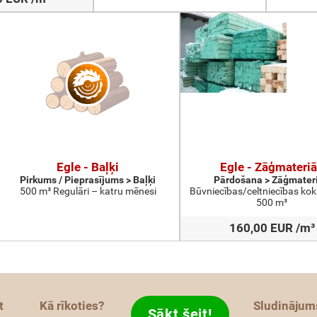
Egle - Baļķi
Egle - Zāģmateriā
Pirkums / Pieprasījums > Baļķi
Pārdošana > Zāģmateri
500 m³ Regulāri – katru mēnesi
Būvniecības/celtniecības kok
500 m³
160,00 EUR /m³
t
Kā rīkoties?
Sludinājum
Sākt šeit!