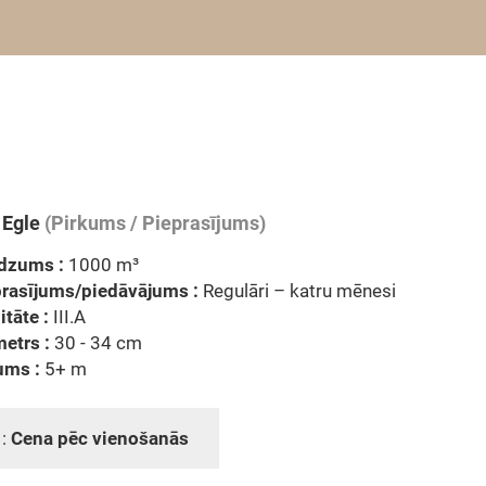
 Egle
(Pirkums / Pieprasījums)
dzums :
1000 m³
prasījums/piedāvājums :
Regulāri – katru mēnesi
itāte :
III.A
etrs :
30 - 34 cm
ums :
5+ m
 :
Cena pēc vienošanās