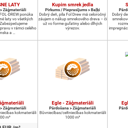
SNE LATY
Kupim smrek jedla
> Zāģmateriāli
Pirkums / Pieprasījums > Baļķi
Pārd
a FOL-DREW ponúka
Dobrý deň, píla Fol Drew má celoročný
Dobrý de
né laty vo všetkých
záujem o nákup smrekového dreva – či
smrekové
 Zabezpečujeme
už vo forme guľatiny alebo dlhých
rozm
pravu v rámci celého
výrezov.
impregnáci
enska a …
āģmateriāli
Egle - Zāģmateriāli
Egl
> Zāģmateriāli
Pārdošana > Zāģmateriāli
Pārd
niecības kokmateriāli
Būvniecības/celtniecības kokmateriāli
00 m³
1000 m³
0 EUR /m³