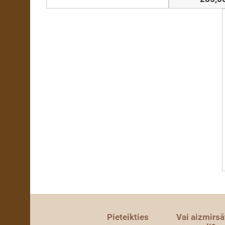
Pieteikties
Vai aizmirsā