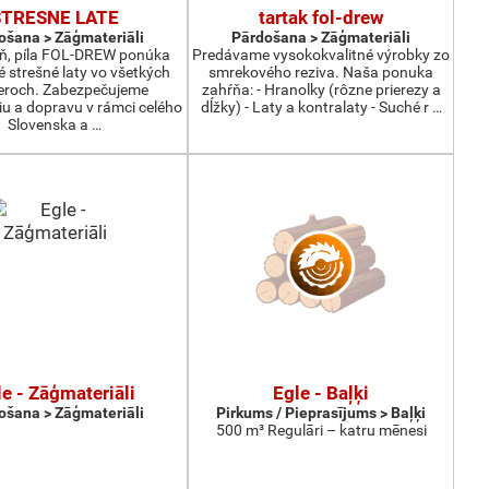
STRESNE LATE
tartak fol-drew
ošana > Zāģmateriāli
Pārdošana > Zāģmateriāli
ň, píla FOL-DREW ponúka
Predávame vysokokvalitné výrobky zo
 strešné laty vo všetkých
smrekového reziva. Naša ponuka
eroch. Zabezpečujeme
zahŕňa: - Hranolky (rôzne prierezy a
u a dopravu v rámci celého
dĺžky) - Laty a kontralaty - Suché r …
Slovenska a …
e - Zāģmateriāli
Egle - Baļķi
ošana > Zāģmateriāli
Pirkums / Pieprasījums > Baļķi
500 m³ Regulāri – katru mēnesi