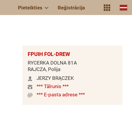
Pieteikties
Reģistrācija
FPUIH FOL-DREW
RYCERKA DOLNA 81A
RAJCZA, Polija
JERZY BRĄCZEK
*** Tālrunis ***
*** E-pasta adrese ***