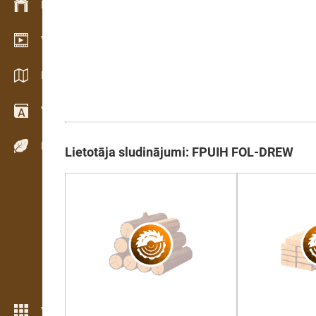
Krājumu vadība
Video telpa
Katalogi / Brošūras
Vārdnīca
Koku sugas
Lietotāja sludinājumi: FPUIH FOL-DREW
Vairāk iezīmju