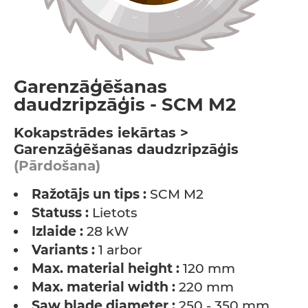
Garenzāģēšanas
daudzripzāģis - SCM M2
Kokapstrādes iekārtas >
Garenzāģēšanas daudzripzāģis
(Pārdošana)
Ražotājs un tips :
SCM M2
Statuss :
Lietots
Izlaide :
28 kW
Variants :
1 arbor
Max. material height :
120 mm
Max. material width :
220 mm
Saw blade diameter :
250 - 350 mm