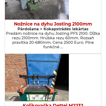
Nožnice na dyhu Josting 2100mm
Pārdošana > Kokapstrādes iekārtas
Predám nožnice na dyhu Josting PFS 2100. Dĺžka
rezu 2100mm. Hrúbka rezu 60mm. Rozsah
pravítka 20-680mm. Cena 2500 Euro. Plne
funkčné …
Kolikovačka Dettel M2232