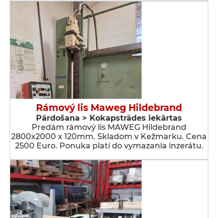
Rámový lis Maweg Hildebrand
Pārdošana > Kokapstrādes iekārtas
Predám rámový lis MAWEG Hildebrand
2800x2000 x 120mm. Skladom v Kežmarku. Cena
2500 Euro. Ponuka platí do vymazania inzerátu.