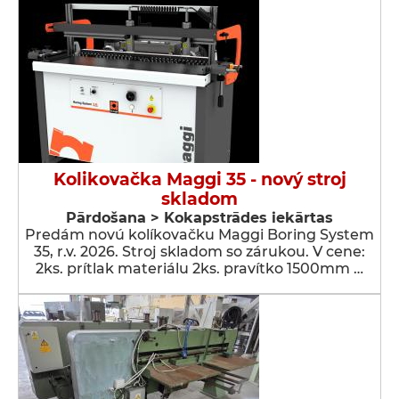
Kolikovačka Maggi 35 - nový stroj
skladom
Pārdošana > Kokapstrādes iekārtas
Predám novú kolíkovačku Maggi Boring System
35, r.v. 2026. Stroj skladom so zárukou. V cene:
2ks. prítlak materiálu 2ks. pravítko 1500mm …