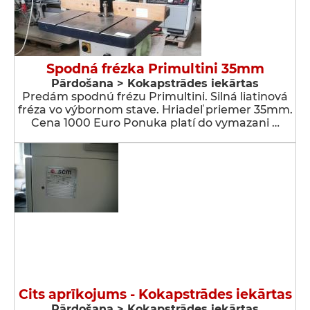
Spodná frézka Primultini 35mm
Pārdošana > Kokapstrādes iekārtas
Predám spodnú frézu Primultini. Silná liatinová
fréza vo výbornom stave. Hriadeľ priemer 35mm.
Cena 1000 Euro Ponuka platí do vymazani …
Cits aprīkojums - Kokapstrādes iekārtas
Pārdošana > Kokapstrādes iekārtas