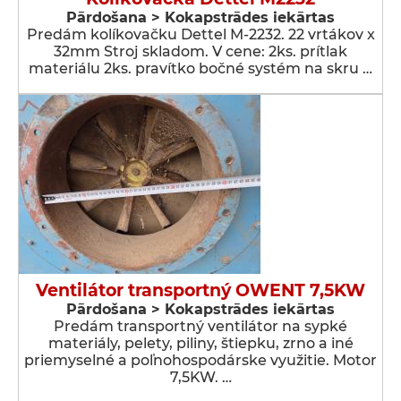
Pārdošana > Kokapstrādes iekārtas
Predám kolíkovačku Dettel M-2232. 22 vrtákov x
32mm Stroj skladom. V cene: 2ks. prítlak
materiálu 2ks. pravítko bočné systém na skru …
Ventilátor transportný OWENT 7,5KW
Pārdošana > Kokapstrādes iekārtas
Predám transportný ventilátor na sypké
materiály, pelety, piliny, štiepku, zrno a iné
priemyselné a poľnohospodárske využitie. Motor
7,5KW. …