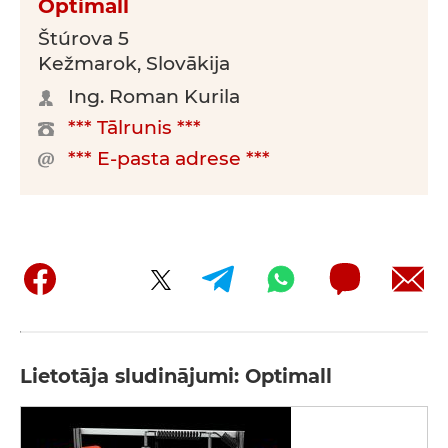
Optimall
Štúrova 5
Kežmarok, Slovākija
Ing. Roman Kurila
*** Tālrunis ***
*** E-pasta adrese ***
Lietotāja sludinājumi: Optimall