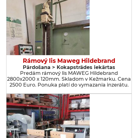
Rámový lis Maweg Hildebrand
Pārdošana > Kokapstrādes iekārtas
Predám rámový lis MAWEG Hildebrand
2800x2000 x 120mm. Skladom v Kežmarku. Cena
2500 Euro. Ponuka platí do vymazania inzerátu.