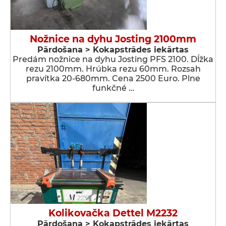
Nožnice na dyhu Josting 2100mm
Pārdošana > Kokapstrādes iekārtas
Predám nožnice na dyhu Josting PFS 2100. Dĺžka
rezu 2100mm. Hrúbka rezu 60mm. Rozsah
pravítka 20-680mm. Cena 2500 Euro. Plne
funkčné …
Kolikovačka Dettel M2232
Pārdošana > Kokapstrādes iekārtas