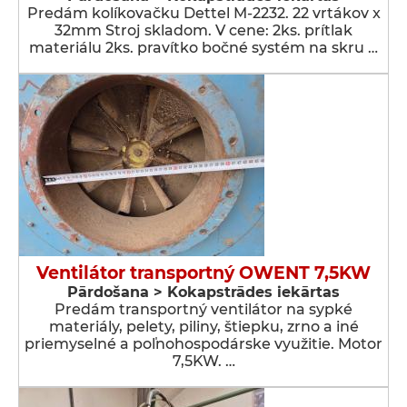
Predám kolíkovačku Dettel M-2232. 22 vrtákov x
32mm Stroj skladom. V cene: 2ks. prítlak
materiálu 2ks. pravítko bočné systém na skru …
Ventilátor transportný OWENT 7,5KW
Pārdošana > Kokapstrādes iekārtas
Predám transportný ventilátor na sypké
materiály, pelety, piliny, štiepku, zrno a iné
priemyselné a poľnohospodárske využitie. Motor
7,5KW. …