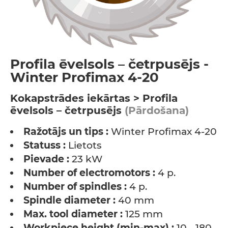
Profila ēvelsols – četrpusējs -
Winter Profimax 4-20
Kokapstrādes iekārtas > Profila
ēvelsols – četrpusējs
(Pārdošana)
Ražotājs un tips :
Winter Profimax 4-20
Statuss :
Lietots
Pievade :
23 kW
Number of electromotors :
4 p.
Number of spindles :
4 p.
Spindle diameter :
40 mm
Max. tool diameter :
125 mm
Workpiece height (min-max) :
10 - 180