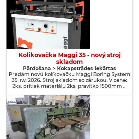
Kolikovačka Maggi 35 - nový stroj
skladom
Pārdošana > Kokapstrādes iekārtas
Predám novú kolíkovačku Maggi Boring System
35, r.v. 2026. Stroj skladom so zárukou. V cene:
2ks. prítlak materiálu 2ks. pravítko 1500mm …