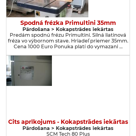
Spodná frézka Primultini 35mm
Pārdošana > Kokapstrādes iekārtas
Predám spodnú frézu Primultini. Silná liatinová
fréza vo výbornom stave. Hriadeľ priemer 35mm.
Cena 1000 Euro Ponuka platí do vymazani …
Cits aprīkojums - Kokapstrādes iekārtas
Pārdošana > Kokapstrādes iekārtas
SCM Tech 80 Plus