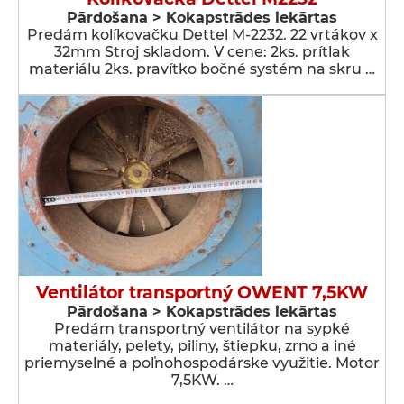
Pārdošana > Kokapstrādes iekārtas
Predám kolíkovačku Dettel M-2232. 22 vrtákov x
32mm Stroj skladom. V cene: 2ks. prítlak
materiálu 2ks. pravítko bočné systém na skru …
Ventilátor transportný OWENT 7,5KW
Pārdošana > Kokapstrādes iekārtas
Predám transportný ventilátor na sypké
materiály, pelety, piliny, štiepku, zrno a iné
priemyselné a poľnohospodárske využitie. Motor
7,5KW. …