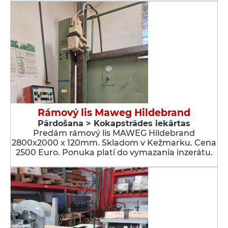
Rámový lis Maweg Hildebrand
Pārdošana > Kokapstrādes iekārtas
Predám rámový lis MAWEG Hildebrand
2800x2000 x 120mm. Skladom v Kežmarku. Cena
2500 Euro. Ponuka platí do vymazania inzerátu.