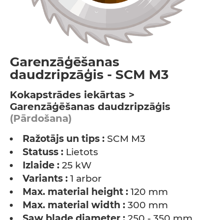
Garenzāģēšanas
daudzripzāģis - SCM M3
Kokapstrādes iekārtas >
Garenzāģēšanas daudzripzāģis
(Pārdošana)
Ražotājs un tips :
SCM M3
Statuss :
Lietots
Izlaide :
25 kW
Variants :
1 arbor
Max. material height :
120 mm
Max. material width :
300 mm
Saw blade diameter :
250 - 350 mm