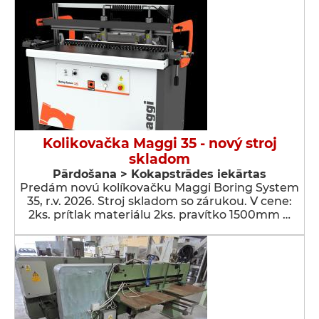
Kolikovačka Maggi 35 - nový stroj
skladom
Pārdošana > Kokapstrādes iekārtas
Predám novú kolíkovačku Maggi Boring System
35, r.v. 2026. Stroj skladom so zárukou. V cene:
2ks. prítlak materiálu 2ks. pravítko 1500mm …