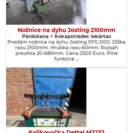
Nožnice na dyhu Josting 2100mm
Pārdošana > Kokapstrādes iekārtas
Predám nožnice na dyhu Josting PFS 2100. Dĺžka
rezu 2100mm. Hrúbka rezu 60mm. Rozsah
pravítka 20-680mm. Cena 2500 Euro. Plne
funkčné …
Kolikovačka Dettel M2232