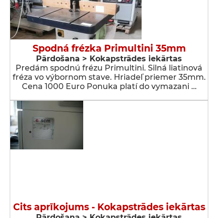
Spodná frézka Primultini 35mm
Pārdošana > Kokapstrādes iekārtas
Predám spodnú frézu Primultini. Silná liatinová
fréza vo výbornom stave. Hriadeľ priemer 35mm.
Cena 1000 Euro Ponuka platí do vymazani …
Cits aprīkojums - Kokapstrādes iekārtas
Pārdošana > Kokapstrādes iekārtas