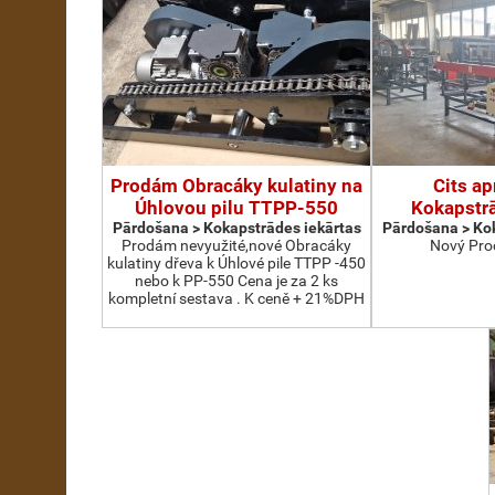
Prodám Obracáky kulatiny na
Cits ap
Úhlovou pilu TTPP-550
Kokapstrā
Pārdošana > Kokapstrādes iekārtas
Pārdošana > Kok
Prodám nevyužité,nové Obracáky
Nový Pro
kulatiny dřeva k Úhlové pile TTPP -450
nebo k PP-550 Cena je za 2 ks
kompletní sestava . K ceně + 21%DPH