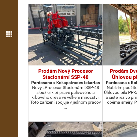
Vairāk iezīmju
Prodám Nový Procesor
Prodám Dv
Stacionární SSP-48
Úhlovou p
Pārdošana > Kokapstrādes iekārtas
Pārdošana > Kok
Nový ,,Procesor Stacionární SSP-48
Nabízím použit
sloužící k přípravě palivového a
Úhlovou pilu PP-
krbového dřeva ve velkém množství.
a čisté řezivo př
Toto zařízení spojuje v jednom pracov
oběma směry, P
…