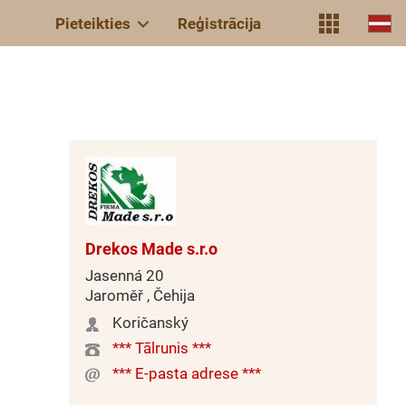
Pieteikties
Reģistrācija
Drekos Made s.r.o
Jasenná 20
Jaroměř , Čehija
Koričanský
*** Tālrunis ***
*** E-pasta adrese ***