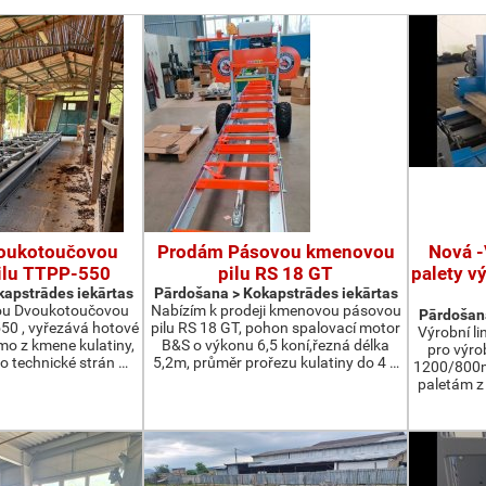
oukotoučovou
Prodám Pásovou kmenovou
Nová -
ilu TTPP-550
pilu RS 18 GT
palety v
apstrādes iekārtas
Pārdošana > Kokapstrādes iekārtas
ou Dvoukotoučovou
Nabízím k prodeji kmenovou pásovou
Pārdošana
550 , vyřezává hotové
pilu RS 18 GT, pohon spalovací motor
Výrobní li
ímo z kmene kulatiny,
B&S o výkonu 6,5 koní,řezná délka
pro výro
o technické strán …
5,2m, průměr prořezu kulatiny do 4 …
1200/800m
paletám 