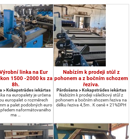
Výrobní linka na Eur
Nabízím k prodeji stůl z
ýkon 1500 -2000 ks za
pohonem a z bočním schozem
8h.
řeziva.
 > Kokapstrādes iekārtas
Pārdošana > Kokapstrādes iekārtas
nka na europalety je určena
Nabízím k prodeji válečkový stůl z
bu europalet o rozměrech
pohonem a bočním shozem řeziva na
m a palet podobných euro
délku řeziva 4,5m . K ceně + 21%DPH
z předem naformátovaného
ma …