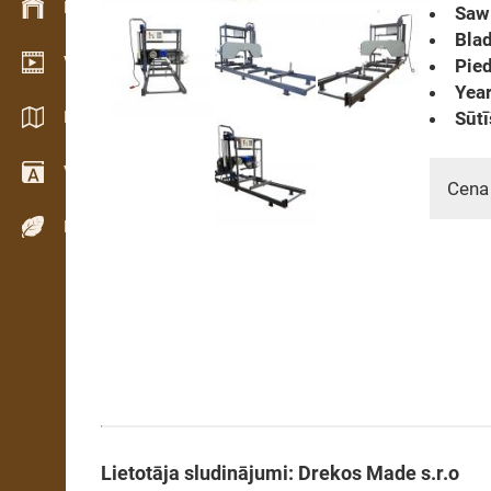
Krājumu vadība
Saw 
Blad
Video telpa
Pied
Year
Katalogi / Brošūras
Sūtī
Vārdnīca
Cena
Koku sugas
Lietotāja sludinājumi: Drekos Made s.r.o