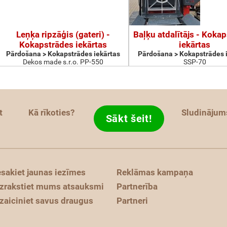
Leņķa ripzāģis (gateri) -
Baļķu atdalītājs - Koka
Kokapstrādes iekārtas
iekārtas
Pārdošana > Kokapstrādes iekārtas
Pārdošana > Kokapstrādes 
Dekos made s.r.o. PP-550
SSP-70
t
Kā rīkoties?
Sludinājum
Sākt šeit!
esakiet jaunas iezīmes
Reklāmas kampaņa
zrakstiet mums atsauksmi
Partnerība
zaiciniet savus draugus
Partneri