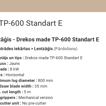
TP-600 Standart E
zāģis - Drekos made TP-600 Standart E
trādes iekārtas > Lentzāģis
(Pārdošana)
tājs un tips :
Drekos made TP-600 Standart E
uss :
Jauns
ade :
8 kW
s :
Horizontal
imum log diameter :
800 mm
dsaw blade width :
35 mm
 cut length :
5 m
grippers :
Mechanical version
cutter unit :
No pre-cutter