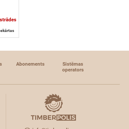
pstrādes
iekārtas
s
Abonements
Sistēmas
operators