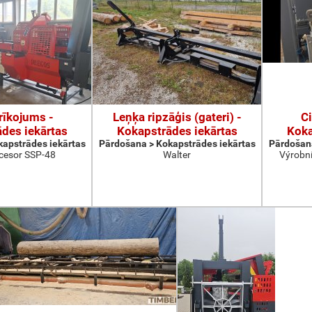
rīkojums -
Leņķa ripzāģis (gateri) -
Ci
des iekārtas
Kokapstrādes iekārtas
Koka
apstrādes iekārtas
Pārdošana > Kokapstrādes iekārtas
Pārdošana
cesor SSP-48
Walter
Výrobní