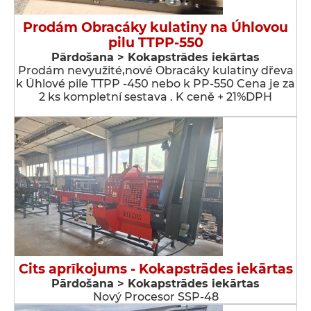
Prodám Obracáky kulatiny na Úhlovou
pilu TTPP-550
Pārdošana > Kokapstrādes iekārtas
Prodám nevyužité,nové Obracáky kulatiny dřeva
k Úhlové pile TTPP -450 nebo k PP-550 Cena je za
2 ks kompletní sestava . K ceně + 21%DPH
Cits aprīkojums - Kokapstrādes iekārtas
Pārdošana > Kokapstrādes iekārtas
Nový Procesor SSP-48