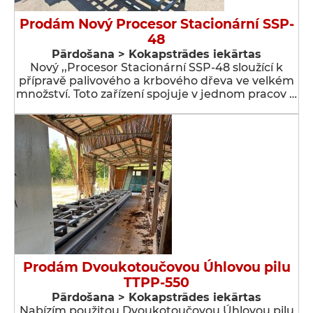
Prodám Nový Procesor Stacionární SSP-
48
Pārdošana > Kokapstrādes iekārtas
Nový ,,Procesor Stacionární SSP-48 sloužící k
přípravě palivového a krbového dřeva ve velkém
množství. Toto zařízení spojuje v jednom pracov …
Prodám Dvoukotoučovou Úhlovou pilu
TTPP-550
Pārdošana > Kokapstrādes iekārtas
Nabízím použitou Dvoukotoučovou Úhlovou pilu