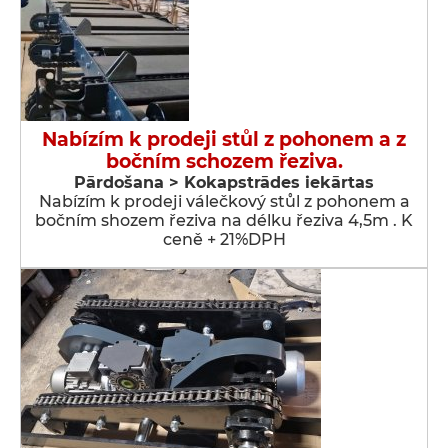
Nabízím k prodeji stůl z pohonem a z
bočním schozem řeziva.
Pārdošana > Kokapstrādes iekārtas
Nabízím k prodeji válečkový stůl z pohonem a
bočním shozem řeziva na délku řeziva 4,5m . K
ceně + 21%DPH