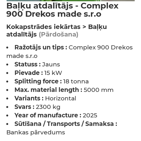
Baļķu atdalītājs - Complex
900 Drekos made s.r.o
Kokapstrādes iekārtas > Baļķu
atdalītājs
(Pārdošana)
Ražotājs un tips :
Complex 900 Drekos
made s.r.o
Statuss :
Jauns
Pievade :
15 kW
Splitting force :
18 tonna
Max. material length :
5000 mm
Variants :
Horizontal
Svars :
2300 kg
Year of manufacture :
2025
Sūtīšana / Transports / Samaksa :
Bankas pārvedums