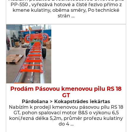
PP-550 , vyřezává hotové a čisté řezivo přímo z
kmene kulatiny, oběma směry, Po technické
strán …
Prodám Pásovou kmenovou pilu RS 18
GT
Pārdošana > Kokapstrādes iekārtas
Nabízím k prodeji kmenovou pásovou pilu RS 18
GT, pohon spalovací motor B&S o výkonu 6,5
koní,řezná délka 5,2m, průměr prořezu kulatiny
do 4 …