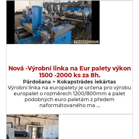
Nová -Výrobní linka na Eur palety výkon
1500 -2000 ks za 8h.
Pārdošana > Kokapstrādes iekārtas
Výrobní linka na europalety je určena pro výrobu
europalet o rozměrech 1200/800mm a palet
podobných euro paletám z předem
naformátovaného ma …