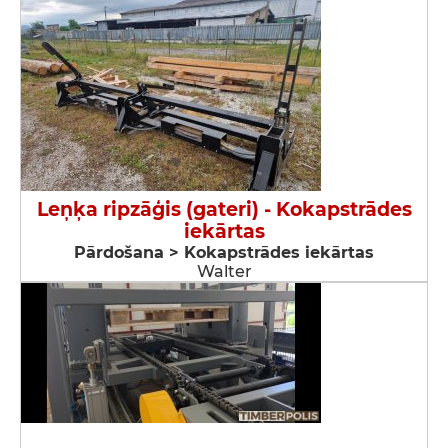
Leņķa ripzāģis (gateri) - Kokapstrādes
iekārtas
Pārdošana > Kokapstrādes iekārtas
Walter