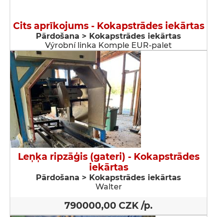
Cits aprīkojums - Kokapstrādes iekārtas
Pārdošana > Kokapstrādes iekārtas
Výrobní linka Komple EUR-palet
Leņķa ripzāģis (gateri) - Kokapstrādes
iekārtas
Pārdošana > Kokapstrādes iekārtas
Walter
790000,00 CZK /p.