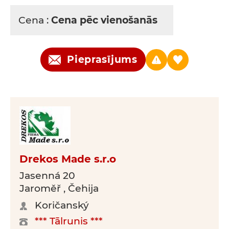
Cena :
Cena pēc vienošanās
Pieprasījums
Drekos Made s.r.o
Jasenná 20
Jaroměř , Čehija
Koričanský
*** Tālrunis ***