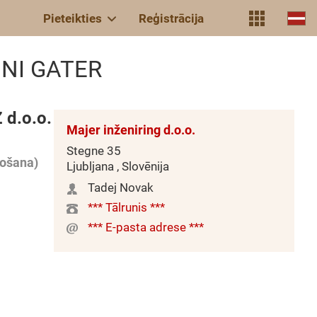
Pieteikties
Reģistrācija
INI GATER
 d.o.o.
Majer inženiring d.o.o.
Stegne 35
ošana)
Ljubljana , Slovēnija
Tadej Novak
*** Tālrunis ***
*** E-pasta adrese ***