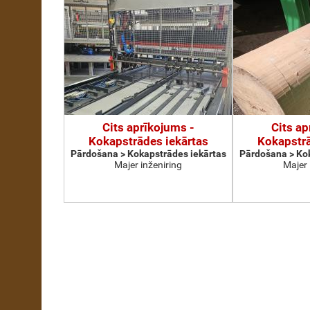
Cits aprīkojums -
Cits ap
Kokapstrādes iekārtas
Kokapstrā
Pārdošana > Kokapstrādes iekārtas
Pārdošana > Kok
Majer inženiring
Majer 