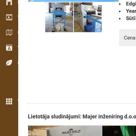
Krājumu vadība
Edgi
Year
Video telpa
Sūtī
Katalogi / Brošūras
Cena
Vārdnīca
Koku sugas
Vairāk iezīmju
Lietotāja sludinājumi: Majer inženiring d.o.o