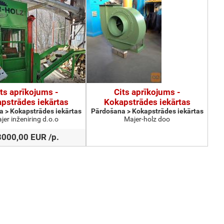
ts aprīkojums -
Cits aprīkojums -
pstrādes iekārtas
Kokapstrādes iekārtas
 > Kokapstrādes iekārtas
Pārdošana > Kokapstrādes iekārtas
jer inženiring d.o.o
Majer-holz doo
000,00 EUR /p.