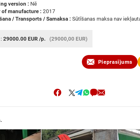
ng version :
Nē
 of manufacture :
2017
šana / Transports / Samaksa :
Sūtīšanas maksa nav iekļaut
 :
29000.00
EUR
/p.
(29000,00 EUR)
Pieprasījums
.