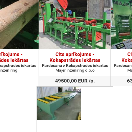
rīkojums -
Cits aprīkojums -
Ci
des iekārtas
Kokapstrādes iekārtas
Koka
apstrādes iekārtas
Pārdošana > Kokapstrādes iekārtas
Pārdošana
inženiring
Majer inženiring d.o.o
Ma
49500,00 EUR /p.
63