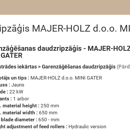
ipzāģis MAJER-HOLZ d.o.o. M
nzāģēšanas daudzripzāģis - MAJER-HOLZ
 GATER
trādes iekārtas > Garenzāģēšanas daudzripzāģis
(Pārd
tājs un tips :
MAJER-HOLZ d.o.o. MINI GATER
uss :
Jauns
ide :
22 kW
ants :
1 arbor
 material height :
250 mm
 material width :
650 mm
blade diameter :
650 - mm
ht adjustment of feed rollers :
Hydraulic version