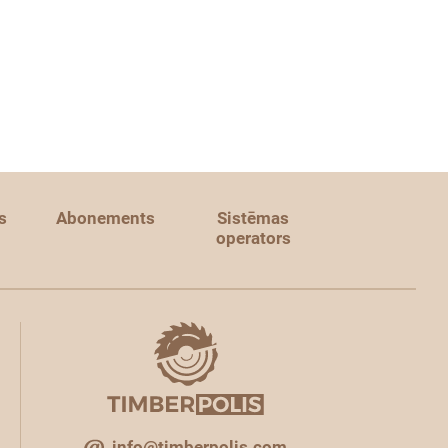
s
Abonements
Sistēmas
operators
info@timberpolis.com