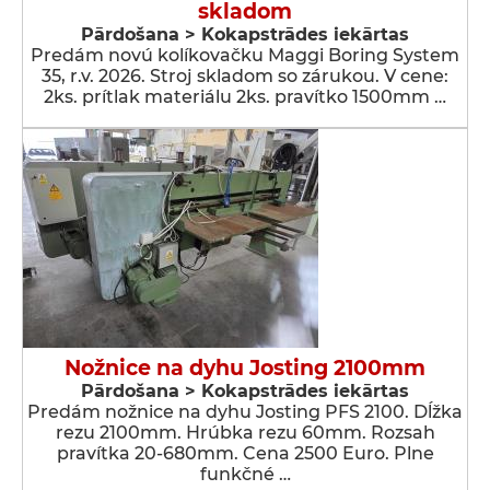
skladom
Pārdošana > Kokapstrādes iekārtas
Predám novú kolíkovačku Maggi Boring System
35, r.v. 2026. Stroj skladom so zárukou. V cene:
2ks. prítlak materiálu 2ks. pravítko 1500mm …
Nožnice na dyhu Josting 2100mm
Pārdošana > Kokapstrādes iekārtas
Predám nožnice na dyhu Josting PFS 2100. Dĺžka
rezu 2100mm. Hrúbka rezu 60mm. Rozsah
pravítka 20-680mm. Cena 2500 Euro. Plne
funkčné …