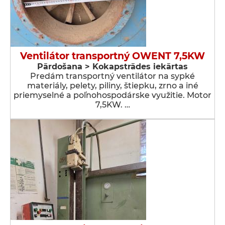
Ventilátor transportný OWENT 7,5KW
Pārdošana > Kokapstrādes iekārtas
Predám transportný ventilátor na sypké
materiály, pelety, piliny, štiepku, zrno a iné
priemyselné a poľnohospodárske využitie. Motor
7,5KW. …