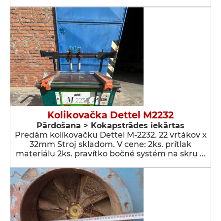
Kolikovačka Dettel M2232
Pārdošana > Kokapstrādes iekārtas
Predám kolíkovačku Dettel M-2232. 22 vrtákov x
32mm Stroj skladom. V cene: 2ks. prítlak
materiálu 2ks. pravítko bočné systém na skru …