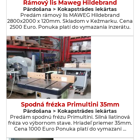
Rámový lis Maweg Hildebrand
Pārdošana > Kokapstrādes iekārtas
Predám rámový lis MAWEG Hildebrand
2800x2000 x 120mm. Skladom v Kežmarku. Cena
2500 Euro. Ponuka platí do vymazania inzerátu.
Spodná frézka Primultini 35mm
Pārdošana > Kokapstrādes iekārtas
Predám spodnú frézu Primultini. Silná liatinová
fréza vo výbornom stave. Hriadeľ priemer 35mm.
Cena 1000 Euro Ponuka platí do vymazani …