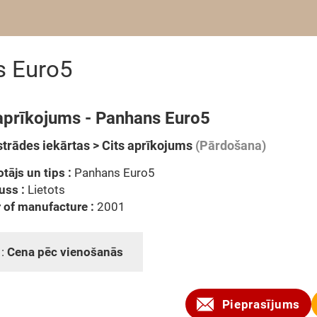
s Euro5
 aprīkojums - Panhans Euro5
trādes iekārtas > Cits aprīkojums
(Pārdošana)
tājs un tips :
Panhans Euro5
uss :
Lietots
 of manufacture :
2001
 :
Cena pēc vienošanās
Pieprasījums