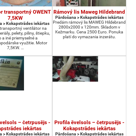
or transportný OWENT
Rámový lis Maweg Hildebrand
7,5KW
Pārdošana > Kokapstrādes iekārtas
Predám rámový lis MAWEG Hildebrand
 > Kokapstrādes iekārtas
2800x2000 x 120mm. Skladom v
ransportný ventilátor na
Kežmarku. Cena 2500 Euro. Ponuka
iály, pelety, piliny, štiepku,
platí do vymazania inzerátu.
o a iné priemyselné a
podárske využitie. Motor
7,5KW. …
ēvelsols – četrpusējs -
Profila ēvelsols – četrpusējs -
pstrādes iekārtas
Kokapstrādes iekārtas
 > Kokapstrādes iekārtas
Pārdošana > Kokapstrādes iekārtas