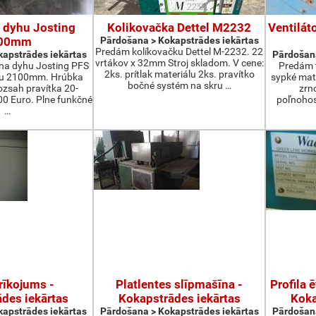
 dyhu Josting
Kolikovačka Dettel M2232
Ventilát
00mm
Pārdošana > Kokapstrādes iekārtas
Predám kolíkovačku Dettel M-2232. 22
apstrādes iekārtas
Pārdošana
vrtákov x 32mm Stroj skladom. V cene:
na dyhu Josting PFS
Predám t
2ks. prítlak materiálu 2ks. pravítko
zu 2100mm. Hrúbka
sypké mater
bočné systém na skru …
zsah pravítka 20-
zrn
 Euro. Plne funkčné
poľnohos
…
rīkojums -
Platlentes slīpmašīna -
Profila 
des iekārtas
Kokapstrādes iekārtas
Koka
apstrādes iekārtas
Pārdošana > Kokapstrādes iekārtas
Pārdošana