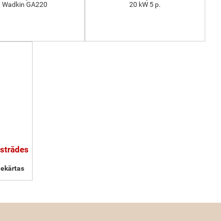
Wadkin GA220
20 kW 5 p.
pstrādes
iekārtas