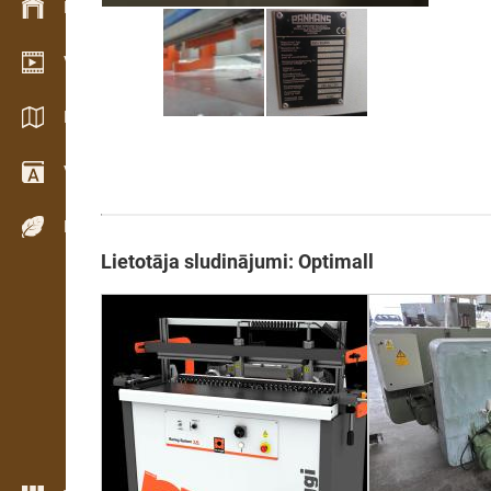
Krājumu vadība
Video telpa
Katalogi / Brošūras
Vārdnīca
Koku sugas
Lietotāja sludinājumi: Optimall