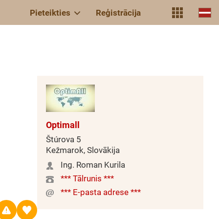
Pieteikties
Reģistrācija
Optimall
Štúrova 5
Kežmarok, Slovākija
Ing. Roman Kurila
*** Tālrunis ***
*** E-pasta adrese ***