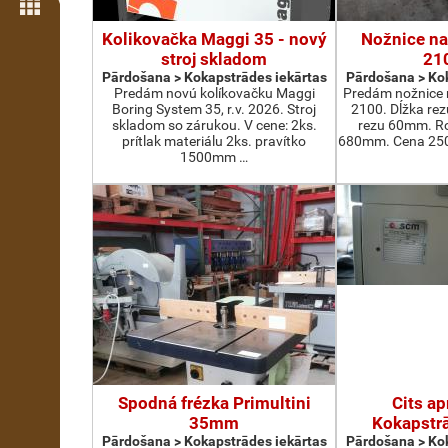
Vairāk iezīmju
Kolikovačka Maggi 35 - nový
Nožnice na
stroj skladom
21
Pārdošana > Kokapstrādes iekārtas
Pārdošana > Kok
Predám novú kolíkovačku Maggi
Predám nožnice 
Boring System 35, r.v. 2026. Stroj
2100. Dĺžka re
skladom so zárukou. V cene: 2ks.
rezu 60mm. Ro
prítlak materiálu 2ks. pravítko
680mm. Cena 2500
1500mm …
Spodná frézka Primultini
Cits ap
35mm
Kokapstrā
Pārdošana > Kokapstrādes iekārtas
Pārdošana > Kok