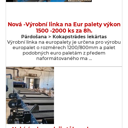
Nová -Výrobní linka na Eur palety výkon
1500 -2000 ks za 8h.
Pārdošana > Kokapstrādes iekārtas
Výrobní linka na europalety je určena pro výrobu
europalet o rozměrech 1200/800mm a palet
podobných euro paletám z předem
naformátovaného ma …