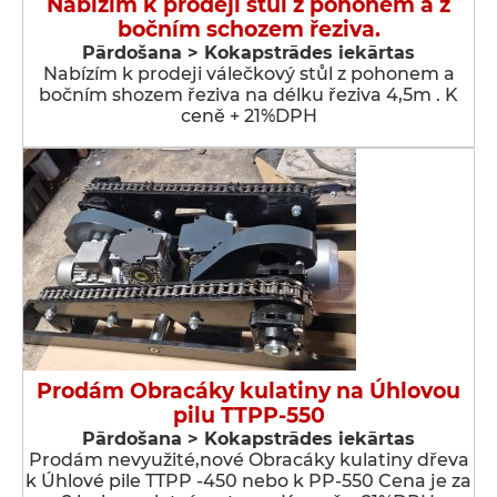
Nabízím k prodeji stůl z pohonem a z
bočním schozem řeziva.
Pārdošana > Kokapstrādes iekārtas
Nabízím k prodeji válečkový stůl z pohonem a
bočním shozem řeziva na délku řeziva 4,5m . K
ceně + 21%DPH
Prodám Obracáky kulatiny na Úhlovou
pilu TTPP-550
Pārdošana > Kokapstrādes iekārtas
Prodám nevyužité,nové Obracáky kulatiny dřeva
k Úhlové pile TTPP -450 nebo k PP-550 Cena je za