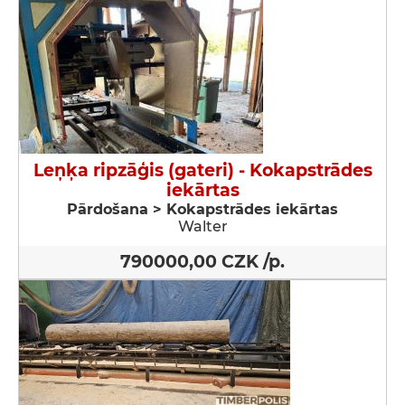
Leņķa ripzāģis (gateri) - Kokapstrādes
iekārtas
Pārdošana > Kokapstrādes iekārtas
Walter
790000,00 CZK /p.