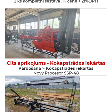
2 ks kompletní sestava . K ceně + 21%DPH
Cits aprīkojums - Kokapstrādes iekārtas
Pārdošana > Kokapstrādes iekārtas
Nový Procesor SSP-48