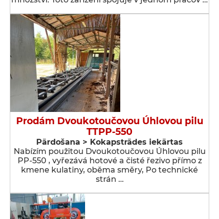
Prodám Dvoukotoučovou Úhlovou pilu
TTPP-550
Pārdošana > Kokapstrādes iekārtas
Nabízím použitou Dvoukotoučovou Úhlovou pilu
PP-550 , vyřezává hotové a čisté řezivo přímo z
kmene kulatiny, oběma směry, Po technické
strán …