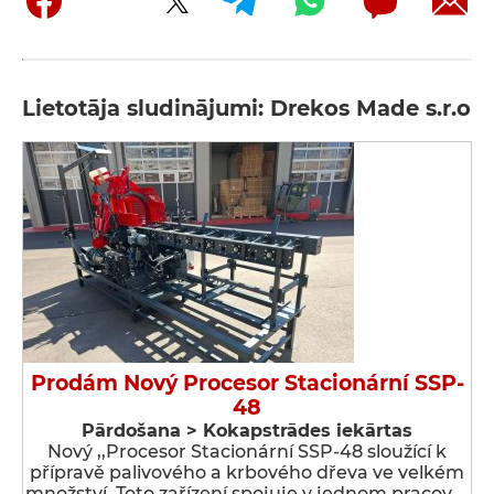
Lietotāja sludinājumi: Drekos Made s.r.o
Prodám Nový Procesor Stacionární SSP-
48
Pārdošana > Kokapstrādes iekārtas
Nový ,,Procesor Stacionární SSP-48 sloužící k
přípravě palivového a krbového dřeva ve velkém
množství. Toto zařízení spojuje v jednom pracov …