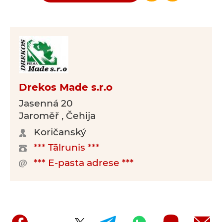
Drekos Made s.r.o
Jasenná 20
Jaroměř , Čehija
Koričanský
*** Tālrunis ***
*** E-pasta adrese ***