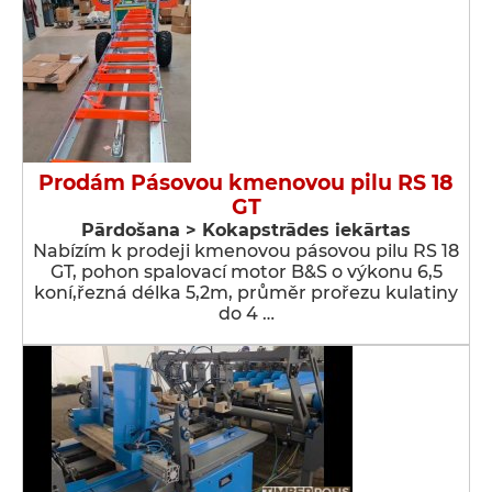
Prodám Pásovou kmenovou pilu RS 18
GT
Pārdošana > Kokapstrādes iekārtas
Nabízím k prodeji kmenovou pásovou pilu RS 18
GT, pohon spalovací motor B&S o výkonu 6,5
koní,řezná délka 5,2m, průměr prořezu kulatiny
do 4 …