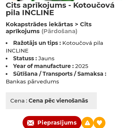
Cits aprīkojums - Kotoučová
pila INCLINE
Kokapstrādes iekārtas > Cits
aprīkojums
(Pārdošana)
Ražotājs un tips :
Kotoučová pila
INCLINE
Statuss :
Jauns
Year of manufacture :
2025
Sūtīšana / Transports / Samaksa :
Bankas pārvedums
Cena :
Cena pēc vienošanās
Pieprasījums