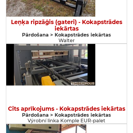
Leņķa ripzāģis (gateri) - Kokapstrādes
iekārtas
Pārdošana > Kokapstrādes iekārtas
Walter
Cits aprīkojums - Kokapstrādes iekārtas
Pārdošana > Kokapstrādes iekārtas
Výrobní linka Komple EUR-palet