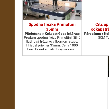
Spodná frézka Primultini
Cits ap
35mm
Kokapstrā
Pārdošana > Kokapstrādes iekārtas
Pārdošana > Kok
Predám spodnú frézu Primultini. Silná
SCM Te
liatinová fréza vo výbornom stave.
Hriadeľ priemer 35mm. Cena 1000
Euro Ponuka platí do vymazani …