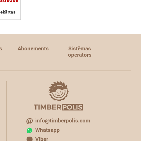
pstrādes
iekārtas
s
Abonements
Sistēmas
operators
info@timberpolis.com
Whatsapp
Viber