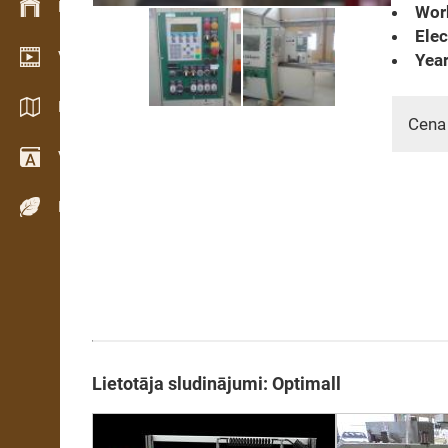
Krājumu vadība
Wor
Elec
Video telpa
Year
Katalogi / Brošūras
Cena
Vārdnīca
Koku sugas
Lietotāja sludinājumi: Optimall