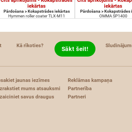
Cits aprīkojums - Kokapstrādes
Cits aprīkojums - Koka
iekārtas
iekārtas
Pārdošana > Kokapstrādes iekārtas
Pārdošana > Kokapstrādes 
Hymmen roller coater TLX-M11
OMMA SP1400
t
Kā rīkoties?
Sludinājum
Sākt šeit!
esakiet jaunas iezīmes
Reklāmas kampaņa
zrakstiet mums atsauksmi
Partnerība
zaiciniet savus draugus
Partneri