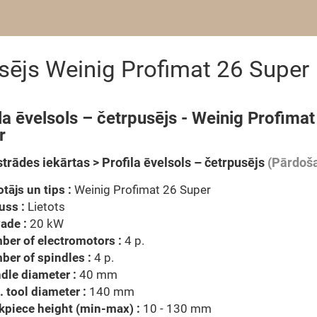
usējs Weinig Profimat 26 Super
la ēvelsols – četrpusējs - Weinig Profimat
r
trādes iekārtas > Profila ēvelsols – četrpusējs
(Pārdoš
tājs un tips :
Weinig Profimat 26 Super
uss :
Lietots
ade :
20 kW
er of electromotors :
4 p.
er of spindles :
4 p.
dle diameter :
40 mm
 tool diameter :
140 mm
piece height (min-max) :
10 - 130 mm