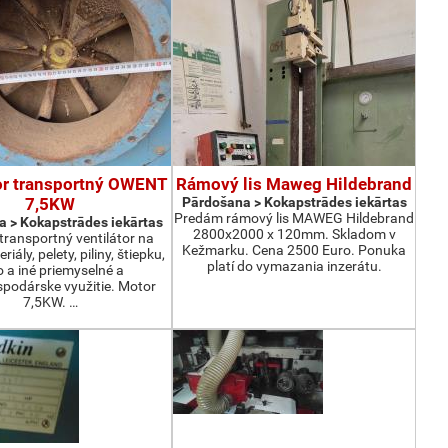
or transportný OWENT
Rámový lis Maweg Hildebrand
7,5KW
Pārdošana > Kokapstrādes iekārtas
Predám rámový lis MAWEG Hildebrand
 > Kokapstrādes iekārtas
2800x2000 x 120mm. Skladom v
ransportný ventilátor na
Kežmarku. Cena 2500 Euro. Ponuka
iály, pelety, piliny, štiepku,
platí do vymazania inzerátu.
o a iné priemyselné a
podárske využitie. Motor
7,5KW. …