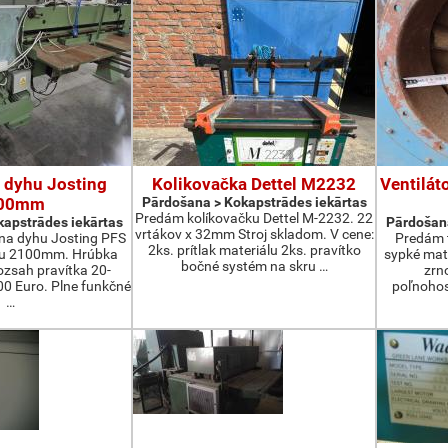
 dyhu Josting
Kolikovačka Dettel M2232
Ventilát
00mm
Pārdošana > Kokapstrādes iekārtas
Predám kolíkovačku Dettel M-2232. 22
apstrādes iekārtas
Pārdošana
vrtákov x 32mm Stroj skladom. V cene:
na dyhu Josting PFS
Predám t
2ks. prítlak materiálu 2ks. pravítko
zu 2100mm. Hrúbka
sypké mater
bočné systém na skru …
zsah pravítka 20-
zrn
 Euro. Plne funkčné
poľnohos
…