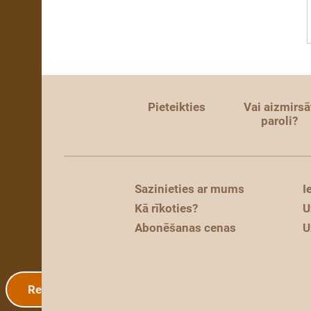
Pieteikties
Vai aizmirsā
paroli?
Sazinieties ar mums
I
Kā rīkoties?
U
Abonēšanas cenas
U
Reģistrācija