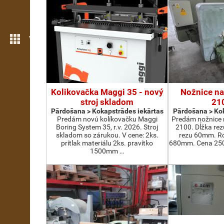
Vairāk iezīmju
Kolikovačka Maggi 35 - nový
Nožnice na
stroj skladom
21
Pārdošana > Kokapstrādes iekārtas
Pārdošana > Kok
Predám novú kolíkovačku Maggi
Predám nožnice 
Boring System 35, r.v. 2026. Stroj
2100. Dĺžka re
skladom so zárukou. V cene: 2ks.
rezu 60mm. Ro
prítlak materiálu 2ks. pravítko
680mm. Cena 2500
1500mm …