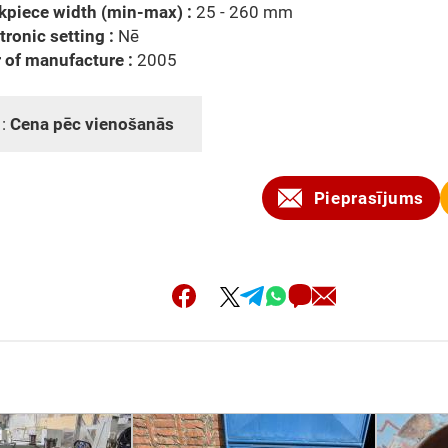
kpiece width (min-max) :
25 - 260 mm
tronic setting :
Nē
 of manufacture :
2005
 :
Cena pēc vienošanās
Pieprasījums