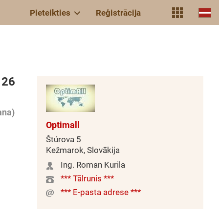
Pieteikties
Reģistrācija
 26
ana)
Optimall
Štúrova 5
Kežmarok, Slovākija
Ing. Roman Kurila
*** Tālrunis ***
*** E-pasta adrese ***