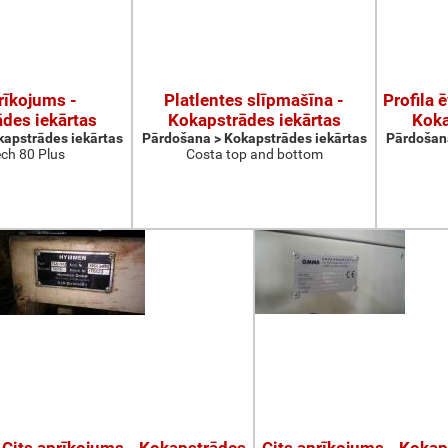
rīkojums -
Platlentes slīpmašīna -
Profila 
des iekārtas
Kokapstrādes iekārtas
Koka
apstrādes iekārtas
Pārdošana > Kokapstrādes iekārtas
Pārdošana
ch 80 Plus
Costa top and bottom