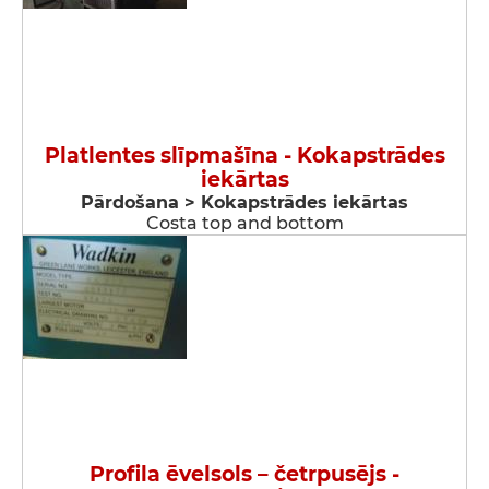
Platlentes slīpmašīna - Kokapstrādes
iekārtas
Pārdošana > Kokapstrādes iekārtas
Costa top and bottom
Profila ēvelsols – četrpusējs -