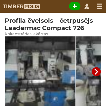
Profila ēvelsols – četrpusējs
Leadermac Compact 726
Kokapstrādes iekārtas