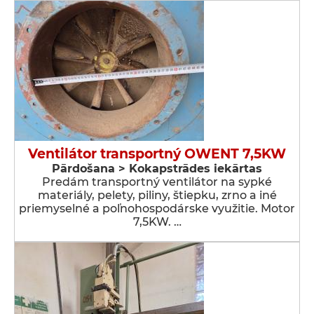
Ventilátor transportný OWENT 7,5KW
Pārdošana > Kokapstrādes iekārtas
Predám transportný ventilátor na sypké
materiály, pelety, piliny, štiepku, zrno a iné
priemyselné a poľnohospodárske využitie. Motor
7,5KW. …