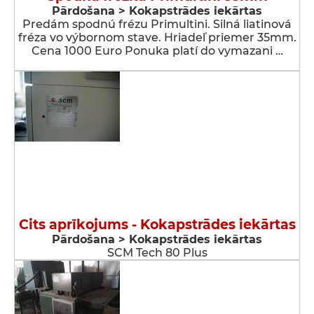
Pārdošana > Kokapstrādes iekārtas
Predám spodnú frézu Primultini. Silná liatinová
fréza vo výbornom stave. Hriadeľ priemer 35mm.
Cena 1000 Euro Ponuka platí do vymazani …
Cits aprīkojums - Kokapstrādes iekārtas
Pārdošana > Kokapstrādes iekārtas
SCM Tech 80 Plus