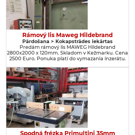
Rámový lis Maweg Hildebrand
Pārdošana > Kokapstrādes iekārtas
Predám rámový lis MAWEG Hildebrand
2800x2000 x 120mm. Skladom v Kežmarku. Cena
2500 Euro. Ponuka platí do vymazania inzerátu.
Spodná frézka Primultini 35mm