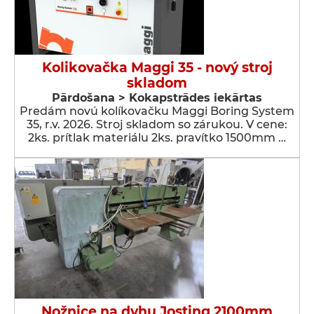
Kolikovačka Maggi 35 - nový stroj
skladom
Pārdošana > Kokapstrādes iekārtas
Predám novú kolíkovačku Maggi Boring System
35, r.v. 2026. Stroj skladom so zárukou. V cene:
2ks. prítlak materiálu 2ks. pravítko 1500mm …
Nožnice na dyhu Josting 2100mm