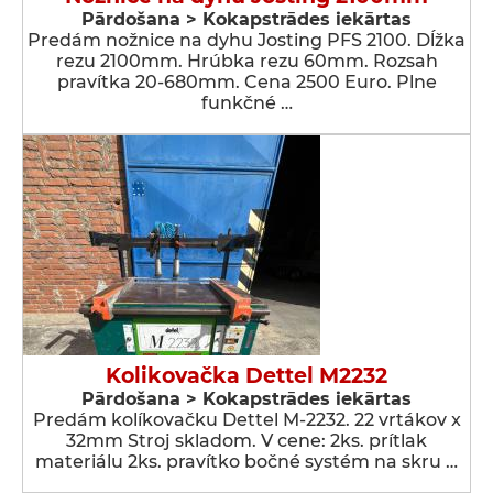
Pārdošana > Kokapstrādes iekārtas
Predám nožnice na dyhu Josting PFS 2100. Dĺžka
rezu 2100mm. Hrúbka rezu 60mm. Rozsah
pravítka 20-680mm. Cena 2500 Euro. Plne
funkčné …
Kolikovačka Dettel M2232
Pārdošana > Kokapstrādes iekārtas
Predám kolíkovačku Dettel M-2232. 22 vrtákov x
32mm Stroj skladom. V cene: 2ks. prítlak
materiálu 2ks. pravítko bočné systém na skru …