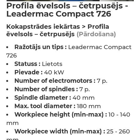
Profila ēvelsols – četrpusējs -
Leadermac Compact 726
Kokapstrādes iekārtas > Profila
ēvelsols – četrpusējs
(Pārdošana)
Ražotājs un tips :
Leadermac Compact
726
Statuss :
Lietots
Pievade :
40 kW
Number of electromotors :
7 p.
Number of spindles :
7 p.
Spindle diameter :
40 mm
Max. tool diameter :
180 mm
Workpiece height (min-max) :
10 - 140
mm
Workpiece width (min-max) :
25 - 260
mm