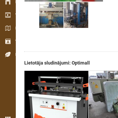
Krājumu vadība
Video telpa
Katalogi / Brošūras
Vārdnīca
Koku sugas
Lietotāja sludinājumi: Optimall