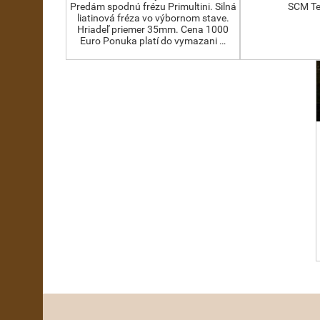
Predám spodnú frézu Primultini. Silná
SCM Te
liatinová fréza vo výbornom stave.
Hriadeľ priemer 35mm. Cena 1000
Euro Ponuka platí do vymazani …