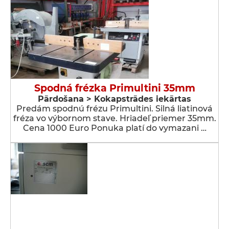
Spodná frézka Primultini 35mm
Pārdošana > Kokapstrādes iekārtas
Predám spodnú frézu Primultini. Silná liatinová
fréza vo výbornom stave. Hriadeľ priemer 35mm.
Cena 1000 Euro Ponuka platí do vymazani …