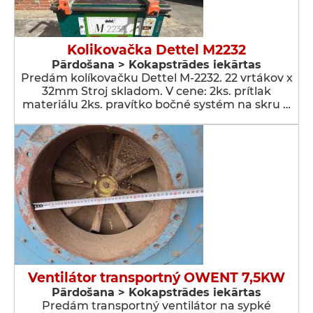
Kolikovačka Dettel M2232
Pārdošana > Kokapstrādes iekārtas
Predám kolíkovačku Dettel M-2232. 22 vrtákov x
32mm Stroj skladom. V cene: 2ks. prítlak
materiálu 2ks. pravítko bočné systém na skru …
Ventilátor transportný OWENT 7,5KW
Pārdošana > Kokapstrādes iekārtas
Predám transportný ventilátor na sypké