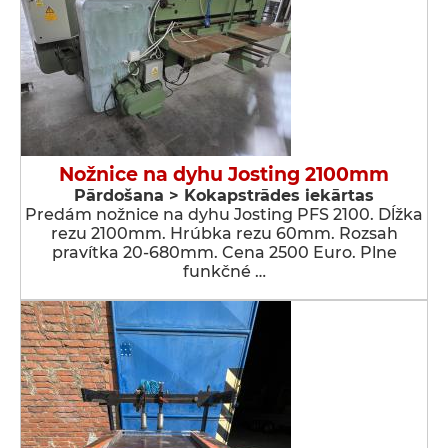
Nožnice na dyhu Josting 2100mm
Pārdošana > Kokapstrādes iekārtas
Predám nožnice na dyhu Josting PFS 2100. Dĺžka
rezu 2100mm. Hrúbka rezu 60mm. Rozsah
pravítka 20-680mm. Cena 2500 Euro. Plne
funkčné …