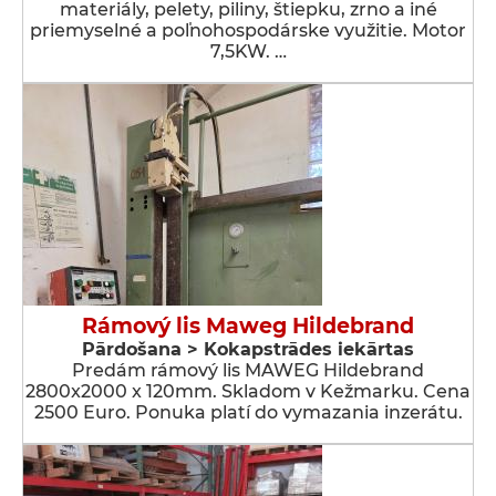
materiály, pelety, piliny, štiepku, zrno a iné
priemyselné a poľnohospodárske využitie. Motor
7,5KW. …
Rámový lis Maweg Hildebrand
Pārdošana > Kokapstrādes iekārtas
Predám rámový lis MAWEG Hildebrand
2800x2000 x 120mm. Skladom v Kežmarku. Cena
2500 Euro. Ponuka platí do vymazania inzerátu.