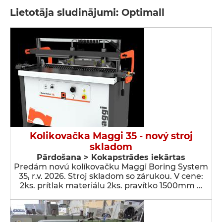
Lietotāja sludinājumi: Optimall
Kolikovačka Maggi 35 - nový stroj
skladom
Pārdošana > Kokapstrādes iekārtas
Predám novú kolíkovačku Maggi Boring System
35, r.v. 2026. Stroj skladom so zárukou. V cene:
2ks. prítlak materiálu 2ks. pravítko 1500mm …