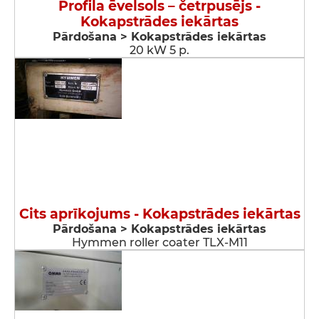
Profila ēvelsols – četrpusējs -
Kokapstrādes iekārtas
Pārdošana > Kokapstrādes iekārtas
20 kW 5 p.
Cits aprīkojums - Kokapstrādes iekārtas
Pārdošana > Kokapstrādes iekārtas
Hymmen roller coater TLX-M11