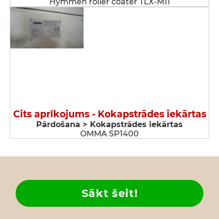
Hymmen roller coater TLX-M11
Cits aprīkojums - Kokapstrādes iekārtas
Pārdošana > Kokapstrādes iekārtas
OMMA SP1400
Sākt šeit!