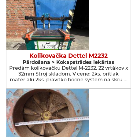
Kolikovačka Dettel M2232
Pārdošana > Kokapstrādes iekārtas
Predám kolíkovačku Dettel M-2232. 22 vrtákov x
32mm Stroj skladom. V cene: 2ks. prítlak
materiálu 2ks. pravítko bočné systém na skru …