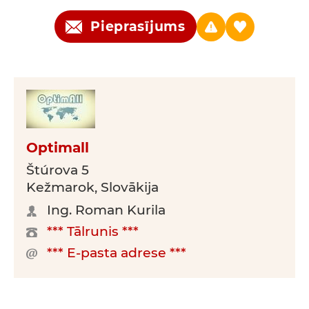
Pieprasījums
Optimall
Štúrova 5
Kežmarok, Slovākija
Ing. Roman Kurila
*** Tālrunis ***
*** E-pasta adrese ***