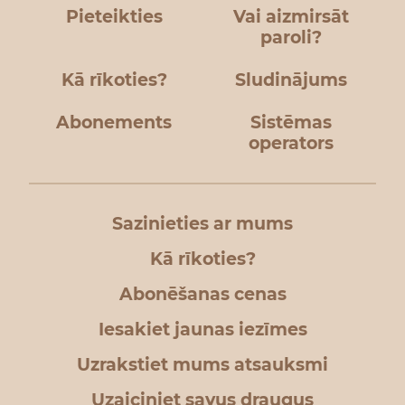
Pieteikties
Vai aizmirsāt
paroli?
Kā rīkoties?
Sludinājums
Abonements
Sistēmas
operators
Sazinieties ar mums
Kā rīkoties?
Abonēšanas cenas
Iesakiet jaunas iezīmes
Uzrakstiet mums atsauksmi
Uzaiciniet savus draugus