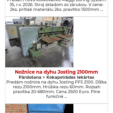
35, r.v. 2026. Stroj skladom so zárukou. V cene:
2ks. prítlak materiálu 2ks. pravítko 1500mm …
Nožnice na dyhu Josting 2100mm
Pārdošana > Kokapstrādes iekārtas
Predám nožnice na dyhu Josting PFS 2100. Dĺžka
rezu 2100mm. Hrúbka rezu 60mm. Rozsah
pravítka 20-680mm. Cena 2500 Euro. Plne
funkčné …