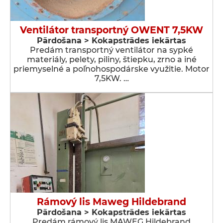
Ventilátor transportný OWENT 7,5KW
Pārdošana > Kokapstrādes iekārtas
Predám transportný ventilátor na sypké
materiály, pelety, piliny, štiepku, zrno a iné
priemyselné a poľnohospodárske využitie. Motor
7,5KW. …
Rámový lis Maweg Hildebrand
Pārdošana > Kokapstrādes iekārtas
Predám rámový lis MAWEG Hildebrand