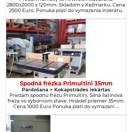
2800x2000 x 120mm. Skladom v Kežmarku. Cena
2500 Euro. Ponuka platí do vymazania inzerátu.
Spodná frézka Primultini 35mm
Pārdošana > Kokapstrādes iekārtas
Predám spodnú frézu Primultini. Silná liatinová
fréza vo výbornom stave. Hriadeľ priemer 35mm.
Cena 1000 Euro Ponuka platí do vymazani …