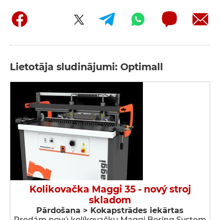
Lietotāja sludinājumi: Optimall
Kolikovačka Maggi 35 - nový stroj
skladom
Pārdošana > Kokapstrādes iekārtas
Predám novú kolíkovačku Maggi Boring System