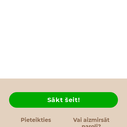
Sākt šeit!
Pieteikties
Vai aizmirsāt
paroli?