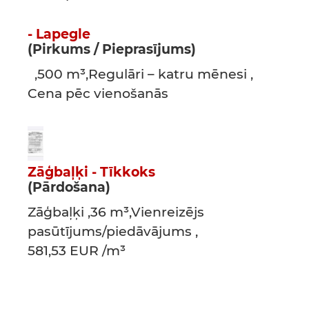
- Lapegle
(Pirkums / Pieprasījums)
,500 m³,Regulāri – katru mēnesi ,
Cena pēc vienošanās
Zāģbaļķi - Tīkkoks
(Pārdošana)
Zāģbaļķi ,36 m³,Vienreizējs
pasūtījums/piedāvājums ,
581,53 EUR /m³