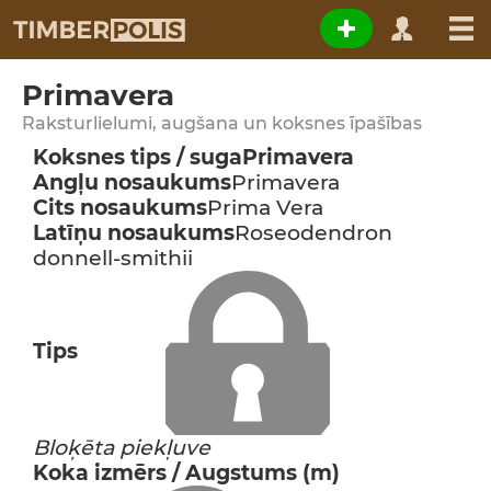
Primavera
Raksturlielumi, augšana un koksnes īpašības
Koksnes tips / suga
Primavera
Angļu nosaukums
Primavera
Cits nosaukums
Prima Vera
Latīņu nosaukums
Roseodendron
donnell-smithii
Tips
Bloķēta piekļuve
Koka izmērs / Augstums (m)