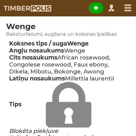
Wenge
Raksturlielumi, augšana un koksnes īpašības
Koksnes tips / suga
Wenge
Angļu nosaukums
Wenge
Cits nosaukums
African rosewood,
Congolese rosewood, Faux ebony,
Dikela, Mibotu, Bokonge, Awong
Latīņu nosaukums
Millettia laurentii
Tips
Bloķēta piekļuve