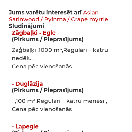
Jums varētu interesēt arī
Asian
Satinwood / Pyinma / Crape myrtle
Sludinājumi
Zāģbaļķi - Egle
(Pirkums / Pieprasījums)
Zāģbaļķi ,1000 m³,Regulāri – katru
nedēļu ,
Cena pēc vienošanās
- Duglāzija
(Pirkums / Pieprasījums)
,100 m³,Regulāri – katru mēnesi ,
Cena pēc vienošanās
- Lapegle