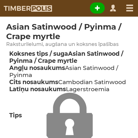
Asian Satinwood / Pyinma /
Crape myrtle
Raksturlielumi, augšana un koksnes īpašības
Koksnes tips / suga
Asian Satinwood /
Pyinma / Crape myrtle
Angļu nosaukums
Asian Satinwood /
Pyinma
Cits nosaukums
Cambodian Satinwood
Latīņu nosaukums
Lagerstroemia
Tips