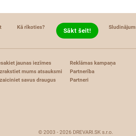
t
Kā rīkoties?
Sludinājum
Sākt šeit!
esakiet jaunas iezīmes
Reklāmas kampaņa
zrakstiet mums atsauksmi
Partnerība
zaiciniet savus draugus
Partneri
© 2003 - 2026 DREVARI.SK s.r.o.