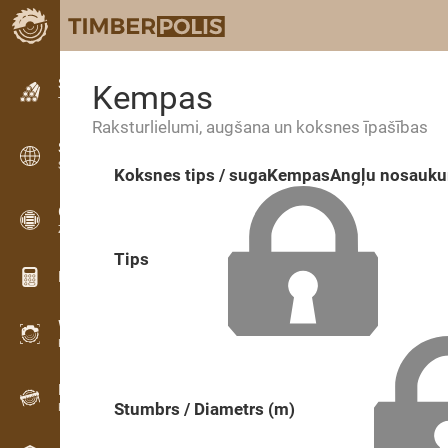
Sludinājumi
Kempas
Teksta sludinājumi
Raksturlielumi, augšana un koksnes īpašības
Sludinājumi
Starptautiskie sludinājumi
Koksnes tips / suga
Kempas
Angļu nosauk
OPTI-TIMB
Zāģēšanas shēmas
Tips
Koksnes kalkulatori
WoodProfi
Koksnes tilpums ar AI
Datu reģistrators
Stumbrs / Diametrs (m)
Koksnes uzskaite uz vietas