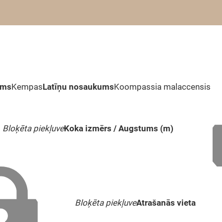
ums
Kempas
Latīņu nosaukums
Koompassia malaccensis
Bloķēta piekļuve
Koka izmērs / Augstums (m)
Bloķēta piekļuve
Atrašanās vieta