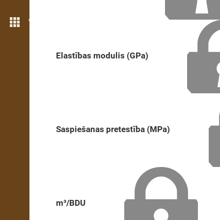
Vairāk iezīmju
Elastības modulis (GPa)
Saspiešanas pretestība (MPa)
m³/BDU