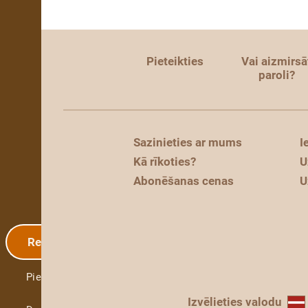
Pieteikties
Vai aizmirsā
paroli?
Sazinieties ar mums
I
Kā rīkoties?
U
Abonēšanas cenas
U
Reģistrācija
Pieteikties
Izvēlieties valodu