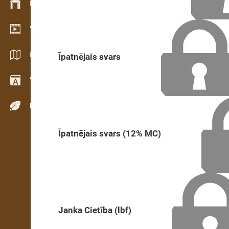
Krājumu vadība
Video telpa
Katalogi / Brošūras
Īpatnējais svars
Vārdnīca
Koku sugas
Īpatnējais svars (12% MC)
Janka Cietība (lbf)