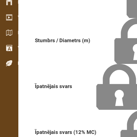
Krājumu vadība
Video telpa
Katalogi / Brošūras
Stumbrs / Diametrs (m)
Vārdnīca
Koku sugas
Īpatnējais svars
Īpatnējais svars (12% MC)