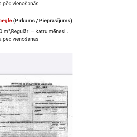
a pēc vienošanās
pegle
(Pirkums / Pieprasījums)
 m³,Regulāri – katru mēnesi ,
a pēc vienošanās