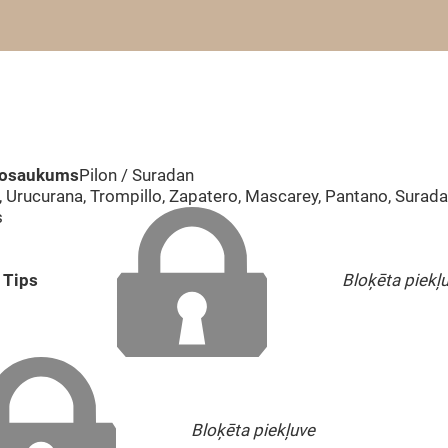
nosaukums
Pilon / Suradan
, Urucurana, Trompillo, Zapatero, Mascarey, Pantano, Surad
s
Tips
Bloķēta piekļ
Bloķēta piekļuve