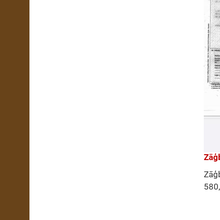
Zāģb
Zāģb
580