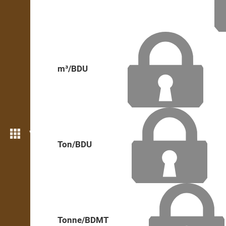
m³/BDU
Vairāk iezīmju
Ton/BDU
Tonne/BDMT