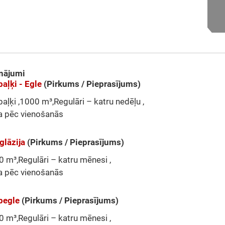
nājumi
aļķi - Egle
(Pirkums / Pieprasījums)
aļķi ,1000 m³,Regulāri – katru nedēļu ,
a pēc vienošanās
glāzija
(Pirkums / Pieprasījums)
 m³,Regulāri – katru mēnesi ,
a pēc vienošanās
pegle
(Pirkums / Pieprasījums)
 m³,Regulāri – katru mēnesi ,