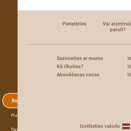
Pieteikties
Vai aizmirsā
paroli?
Sazinieties ar mums
I
Kā rīkoties?
U
Abonēšanas cenas
U
Reģistrācija
Pieteikties
Izvēlieties valodu
Demo