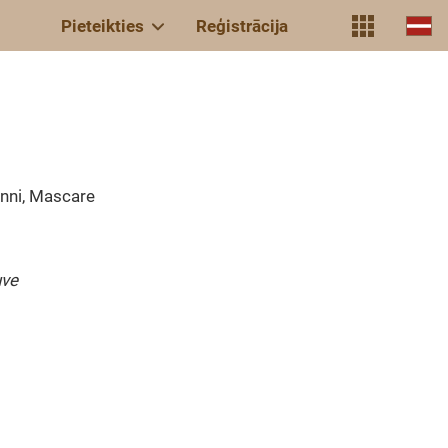
Pieteikties
Reģistrācija
anni, Mascare
uve