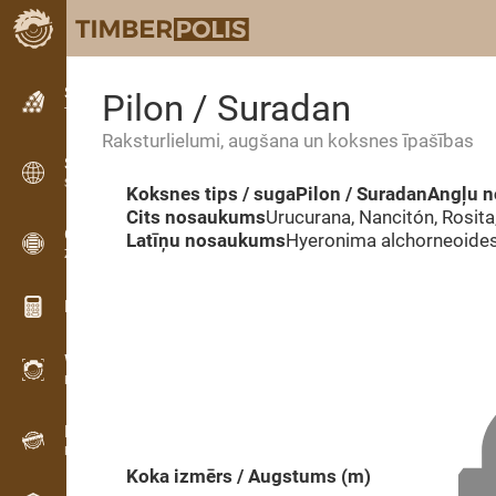
Sludinājumi
Pilon / Suradan
Teksta sludinājumi
Raksturlielumi, augšana un koksnes īpašības
Sludinājumi
Starptautiskie sludinājumi
Koksnes tips / suga
Pilon / Suradan
Angļu 
Cits nosaukums
Urucurana, Nancitón, Rosita
OPTI-TIMB
Latīņu nosaukums
Hyeronima alchorneoide
Zāģēšanas shēmas
Koksnes kalkulatori
WoodProfi
Koksnes tilpums ar AI
Datu reģistrators
Koksnes uzskaite uz vietas
Koka izmērs / Augstums (m)