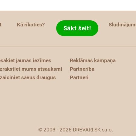
t
Kā rīkoties?
Sludinājum
Sākt šeit!
esakiet jaunas iezīmes
Reklāmas kampaņa
zrakstiet mums atsauksmi
Partnerība
zaiciniet savus draugus
Partneri
© 2003 - 2026 DREVARI.SK s.r.o.