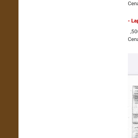
Cen
- La
,500
Cen