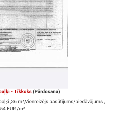
aļķi - Tīkkoks
(Pārdošana)
aļķi ,36 m³,Vienreizējs pasūtījums/piedāvājums ,
,54 EUR /m³