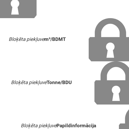
Bloķēta piekļuve
m³/BDMT
Bloķēta piekļuve
Tonne/BDU
Bloķēta piekļuve
Papildinformācija