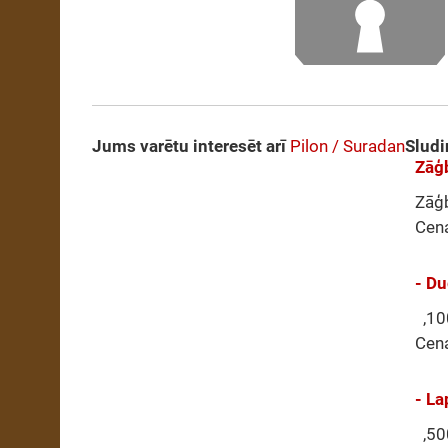
Jums varētu interesēt arī
Pilon / Suradan
Sludi
Zāģb
Zāģb
Cen
- Du
,100
Cen
- La
,500