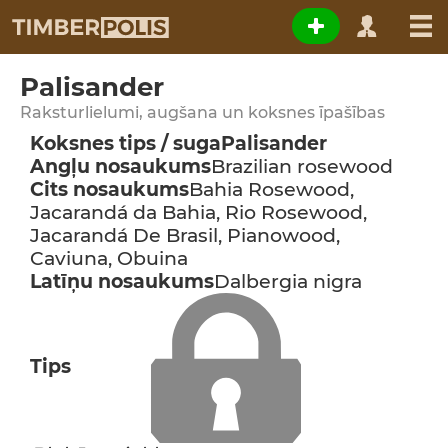
Palisander
Raksturlielumi, augšana un koksnes īpašības
Koksnes tips / suga
Palisander
Angļu nosaukums
Brazilian rosewood
Cits nosaukums
Bahia Rosewood,
Jacarandá da Bahia, Rio Rosewood,
Jacarandá De Brasil, Pianowood,
Caviuna, Obuina
Latīņu nosaukums
Dalbergia nigra
Tips