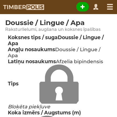
Doussie / Lingue / Apa
Raksturlielumi, augšana un koksnes īpašības
Koksnes tips / suga
Doussie / Lingue /
Apa
Angļu nosaukums
Doussie / Lingue /
Apa
Latīņu nosaukums
Afzelia bipindensis
Tips
Bloķēta piekļuve
Koka izmērs / Augstums (m)