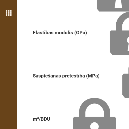
Vairāk iezīmju
Elastības modulis (GPa)
Saspiešanas pretestība (MPa)
m³/BDU