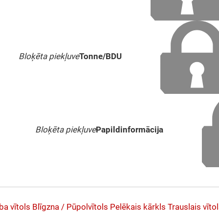
Bloķēta piekļuve
Tonne/BDU
Bloķēta piekļuve
Papildinformācija
ba vītols
Blīgzna / Pūpolvītols
Pelēkais kārkls
Trauslais vīto