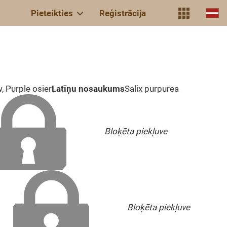
Pieteikties
Reģistrācija
, Purple osier
Latīņu nosaukums
Salix purpurea
Bloķēta piekļuve
Bloķēta piekļuve