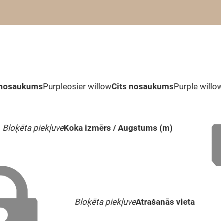
 nosaukums
Purpleosier willow
Cits nosaukums
Purple willow
Bloķēta piekļuve
Koka izmērs / Augstums (m)
Bloķēta piekļuve
Atrašanās vieta