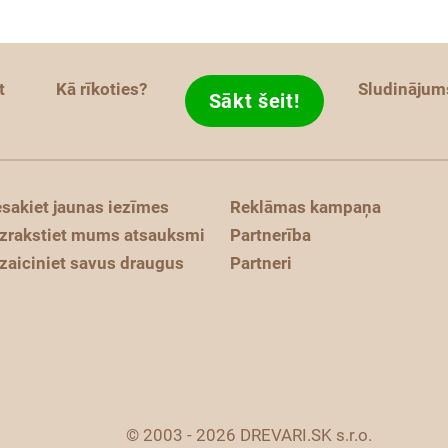
t
Kā rīkoties?
Sludinājum
Sākt šeit!
esakiet jaunas iezīmes
Reklāmas kampaņa
zrakstiet mums atsauksmi
Partnerība
zaiciniet savus draugus
Partneri
© 2003 - 2026 DREVARI.SK s.r.o.