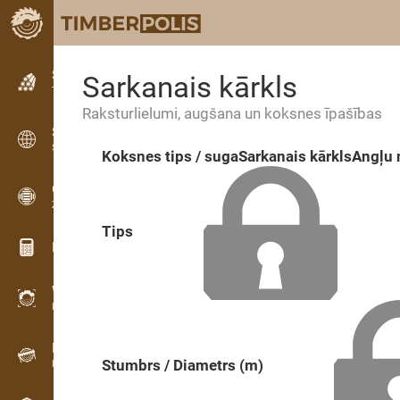
Sludinājumi
Sarkanais kārkls
Teksta sludinājumi
Raksturlielumi, augšana un koksnes īpašības
Sludinājumi
Starptautiskie sludinājumi
Koksnes tips / suga
Sarkanais kārkls
Angļu
OPTI-TIMB
Zāģēšanas shēmas
Tips
Koksnes kalkulatori
WoodProfi
Koksnes tilpums ar AI
Datu reģistrators
Stumbrs / Diametrs (m)
Koksnes uzskaite uz vietas