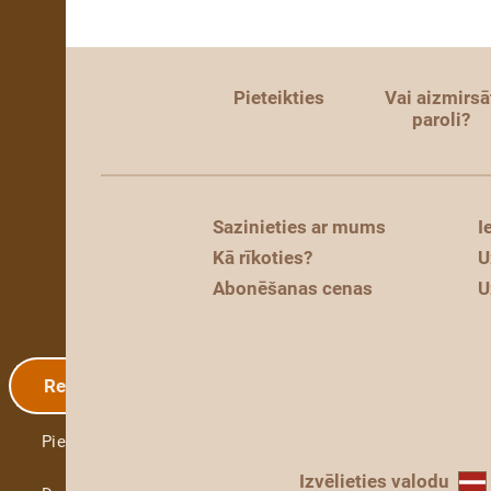
Pieteikties
Vai aizmirsā
paroli?
Sazinieties ar mums
I
Kā rīkoties?
U
Abonēšanas cenas
U
Reģistrācija
Pieteikties
Izvēlieties valodu