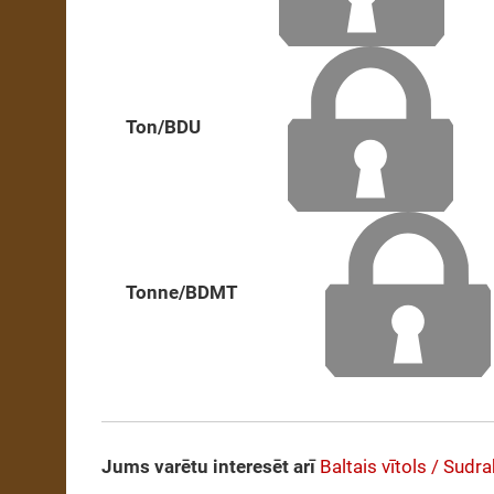
Ton/BDU
Tonne/BDMT
Jums varētu interesēt arī
Baltais vītols / Sudra