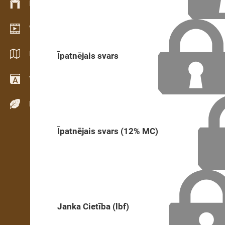
Krājumu vadība
Video telpa
Katalogi / Brošūras
Īpatnējais svars
Vārdnīca
Koku sugas
Īpatnējais svars (12% MC)
Janka Cietība (lbf)