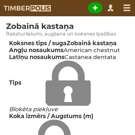
Zobainā kastaņa
Raksturlielumi, augšana un koksnes īpašības
Koksnes tips / suga
Zobainā kastaņa
Angļu nosaukums
American chestnut
Latīņu nosaukums
Castanea dentata
Tips
Bloķēta piekļuve
Koka izmērs / Augstums (m)