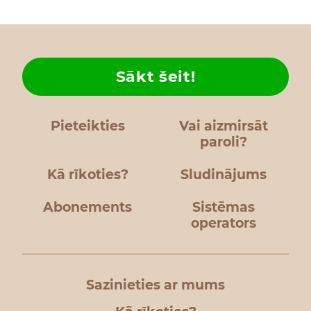
Sākt šeit!
Pieteikties
Vai aizmirsāt
paroli?
Kā rīkoties?
Sludinājums
Abonements
Sistēmas
operators
Sazinieties ar mums